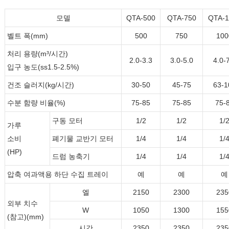
모델
QTA-500
QTA-750
QTA-1
벨트 폭(mm)
500
750
100
처리 용량(m³/시간)
2.0-3.3
3.0-5.0
4.0-
입구 농도(ss1.5-2.5%)
건조 슬러지(kg/시간)
30-50
45-75
63-1
수분 함량 비율(%)
75-85
75-85
75-
구동 모터
1/2
1/2
1/
가루
소비
폐기물 교반기 모터
1/4
1/4
1/
(HP)
드럼 농축기
1/4
1/4
1/
압축 여과액용 하단 수집 트레이
예
예
예
엘
2150
2300
235
외부 치수
W
1050
1300
155
(참고)(mm)
시간
2350
2350
235