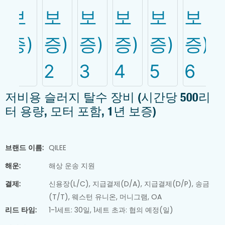
CATEGORIES
벨트 필터 프레스
스크류 필터 프레스
분말 투입 시스템
슬러지 건조기
저비용 슬러지 탈수 장비 (시간당 500리
정수 시스템
터 용량, 모터 포함, 1년 보증)
화학물질 투입 펌프
→ 모두 
산업용 액체 혼합기
브랜드 이름:
QILEE
슬러지 탈수기
해운:
해상 운송 지원
결제:
신용장(L/C), 지급결제(D/A), 지급결제(D/P), 송금
(T/T), 웨스턴 유니온, 머니그램, OA
리드 타임:
1-1세트: 30일, 1세트 초과: 협의 예정(일)