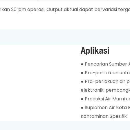
kan 20 jam operasi. Output aktual dapat bervariasi terg
Aplikasi
● Pencarian Sumber A
● Pra-perlakuan untuk
● Pra-perlakuan air pe
elektronik, pembangkit
● Produksi Air Murni
● Suplemen Air Kota B
Kontaminan Spesifik