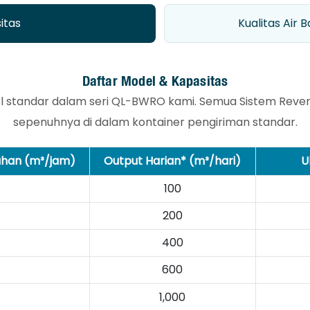
itas
Kualitas Air 
Daftar Model & Kapasitas
 standar dalam seri QL-BWRO kami. Semua Sistem Revers
sepenuhnya di dalam kontainer pengiriman standar.
ahan (m³/jam)
Output Harian* (m³/hari)
U
100
200
400
600
1,000