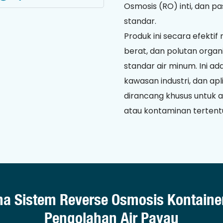
Osmosis (RO) inti, dan p
standar.
Produk ini secara efektif
berat, dan polutan organi
standar air minum. Ini ada
kawasan industri, dan apl
dirancang khusus untuk ai
atau kontaminan tertentu 
a Sistem Reverse Osmosis Kontainer
Pengolahan Air Payau