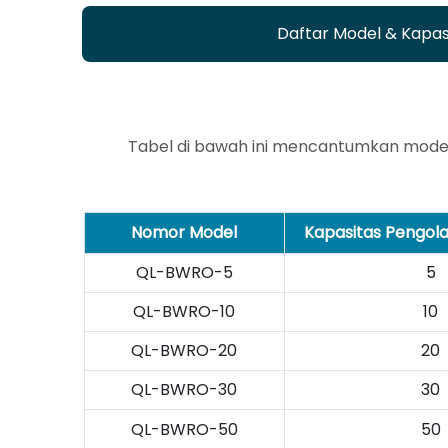
Daftar Model & Kapas
Tabel di bawah ini mencantumkan model
Nomor Model
Kapasitas Pengol
QL-BWRO-5
5
QL-BWRO-10
10
QL-BWRO-20
20
QL-BWRO-30
30
QL-BWRO-50
50