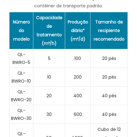
contêiner de transporte padrão.
Capacidade
Número
Produção
Tamanho de
de
do
diária*
recipiente
tratamento
modelo
(m³/d)
recomendado
(m³/h)
QL-
5
100
20 pés
BWRO-5
QL-
10
200
20 pés
BWRO-10
QL-
20
400
40 pés
BWRO-20
QL-
30
600
40 pés
BWRO-30
Cubo de 12
QL-