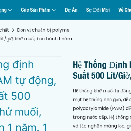
ụng
Các Sản Phẩm
Dự Án
Sự Đổi Mới
Về Ch
chất
Đơn vị chuẩn bị polyme
ít/giờ, khử muối, bảo hành 1 năm.
Hệ Thống Định
Suất 500 Lít/gi
Hệ thống khử muối tự độn
một hệ thống nhỏ gọn, dễ 
polyacrylamide (PAM) để c
trong nước cấp. Hệ thống xử
và tắc nghẽn màng lọc, gi