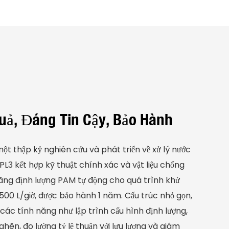
uả, Đáng Tin Cậy, Bảo Hành
ột thập kỷ nghiên cứu và phát triển về xử lý nước
PL3 kết hợp kỹ thuật chính xác và vật liệu chống
ăng định lượng PAM tự động cho quá trình khử
 500 L/giờ, được bảo hành 1 năm. Cấu trúc nhỏ gọn,
c tính năng như lập trình cấu hình định lượng,
ghẽn, đo lường tỷ lệ thuận với lưu lượng và giám