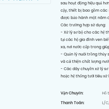
sau hoạt động hiệu quả hơn
cậy, thiết bị bao gồm các 
được bảo hành một năm đ
Các trường hợp sử dụng:
- Xử lý sơ bộ cho các hệ
tại các hộ gia đình ven b
xa, nơi nước cấp trong gi
- Quản lý nuôi trồng thủy sả
và cải thiện chất lượng nư
- Các dây chuyền xử lý sơ
hoặc hệ thống tưới tiêu xử 
Vận Chuyển:
Hỗ 
Thanh Toán:
L/C