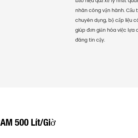
bảo hiệu quả xử lý nhất quá
nhân công vận hành. Cấu tr
chuyên dụng, bộ cấp liệu có
giúp đơn giản hóa việc lựa 
đáng tin cậy.
AM 500 Lít/giờ