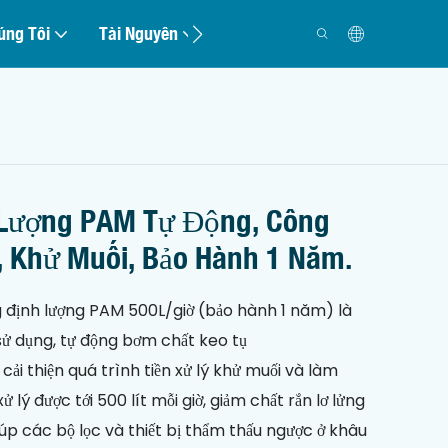
úng Tôi
Tài Nguyên
Liên Hệ
 Lượng PAM Tự Động, Công
ờ, Khử Muối, Bảo Hành 1 Năm.
g định lượng PAM 500L/giờ (bảo hành 1 năm) là
sử dụng, tự động bơm chất keo tụ
ải thiện quá trình tiền xử lý khử muối và làm
 lý được tới 500 lít mỗi giờ, giảm chất rắn lơ lửng
úp các bộ lọc và thiết bị thẩm thấu ngược ở khâu