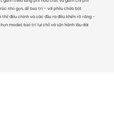
n, giảm thiểu lãng phí hóa chất và giảm chi phí
úc nhỏ gọn, dễ bảo trì - với phễu chứa bột
 thể điều chỉnh và các đầu ra điều khiển rõ ràng -
chọn model, bảo trì tại chỗ và vận hành lâu dài