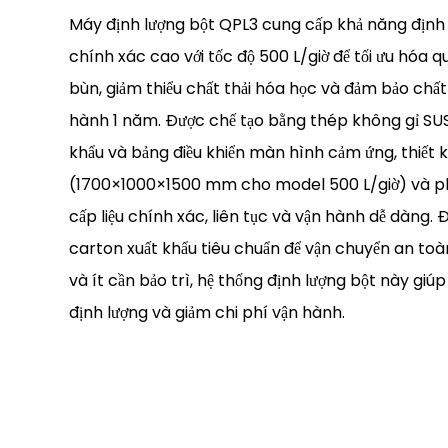
Máy định lượng bột QPL3 cung cấp khả năng định 
chính xác cao với tốc độ 500 L/giờ để tối ưu hóa q
bùn, giảm thiểu chất thải hóa học và đảm bảo chất
hành 1 năm. Được chế tạo bằng thép không gỉ SUS
khẩu và bảng điều khiển màn hình cảm ứng, thiết 
(1700×1000×1500 mm cho model 500 L/giờ) và ph
cấp liệu chính xác, liên tục và vận hành dễ dàng.
carton xuất khẩu tiêu chuẩn để vận chuyển an toàn
và ít cần bảo trì, hệ thống định lượng bột này giú
định lượng và giảm chi phí vận hành.