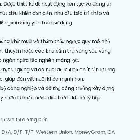
. Được thiết kế để hoạt động liên tục và đáng tin
nút điều khiển đơn giản, nhu cầu bảo trì thấp và
ể người dùng yên tâm sử dụng.
 thống khử muối và thẩm thấu ngược quy mô nhỏ
iển, thuyền hoặc các khu cắm trại vùng sâu vùng
úp ngăn ngừa tắc nghẽn màng lọc.
n, trại giống và ao nuôi để loại bỏ chất rắn lơ lửng
ớc, giúp đàn vật nuôi khỏe mạnh hơn.
 bộ công nghiệp và đô thị, công trường xây dựng
lý nước lợ hoặc nước đục trước khi xử lý tiếp.
trợ vận tải đường biển
, D/A, D/P, T/T, Western Union, MoneyGram, OA