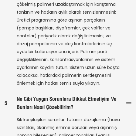
çökelmiş polimeri uzaklaştırmak için karıştırma
tankının ve hatların aylık olarak temizlenmesini;
üretici programına göre aşınan parçaların
(pompa başlıkları, diyaframlar, çek valfler ve
contalar) periyodik olarak değiştirilmesini; ve
dozaj pompalarının ve akış kontrolörlerinin üç
ayda bir kalibrasyonunu içerir. Polimer parti
değişikliklerinin, konsantrasyonlarının ve sistem
ayarlarının kaydını tutun. Sistem uzun süre boşta
kalacaksa, hatlardaki polimerin sertleşmesini
önlemek için hatları temiz suyla yıkayın.
Ne Gibi Yaygın Sorunlara Dikkat Etmeliyim Ve
5
Bunları Nasıl Çözebilirim?
Sık karşılaşılan sorunlar: tutarsız dozajlama (hava
sızıntıları, tıkanmış emme boruları veya aşınmış
pompa bileşenleri), polimer topakları (yanlış