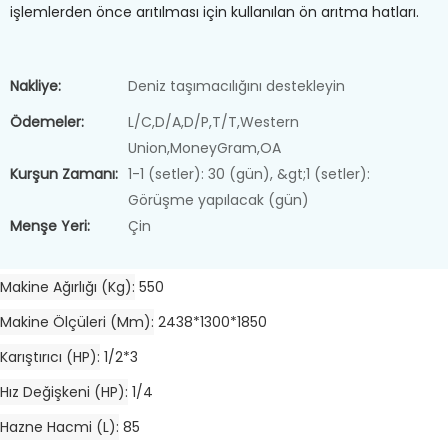
işlemlerden önce arıtılması için kullanılan ön arıtma hatları.
Nakliye:
Deniz taşımacılığını destekleyin
Ödemeler:
L/C,D/A,D/P,T/T,Western
Union,MoneyGram,OA
Kurşun Zamanı:
1-1 (setler): 30 (gün), &gt;1 (setler):
Görüşme yapılacak (gün)
Menşe Yeri:
Çin
Makine Ağırlığı (kg)
550
Makine Ölçüleri (mm)
2438*1300*1850
Karıştırıcı (HP)
1/2*3
Hız Değişkeni (HP)
1/4
Hazne Hacmi (L)
85