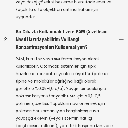
veya dozaj çözeltisi besleme hızını ifade eder ve
küçük ila orta ölçekli ön arıtma hatları için
uygundur.
Bu Cihazla Kullanmak Üzere PAM Çözeltisini
2
Nasıl Hazırlayabilirim Ve Hangi
Konsantrasyonları Kullanmalıyım?
PAM, kuru toz veya sıvı formülasyon olarak
kullanılabilir. Otomatik sistemler için tipik
hazırlama konsantrasyonları düşüktür (polimer
tipine ve moleküler ağırlığına bağlı olarak
genellikle %0,05–1,0 a/a). Yaygın bir başlangıç ​​
noktası: katyonik/anyonik PAM için %0,1–0,5
polimer çözeltisi. Topaklanmayı önlemek için
polimeri her zaman iyice karıştırılmış suya
yavaşça ekleyin (veya sistemin hat içi
karıştırıcısını kullanın); yeterli hidrasyona izin verin