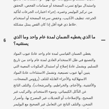
واستبدال موانع تسرب المضخة أو صمامات الفحص، التحقق
من تركيز البوليمر وعمره، إجراء اختبارات الجرعات لتأكيد
الجرعة، تنظيف الأنابيب، وخفض سرعة المضخة أو استخدام
خلاط ذي قوة أقل إذا كان القص يمثل مشكلة.
ما الذي يغطيه الضمان لمدة عام واحد وما الذي
6
يستثنيه؟
يغطي الضمان القياسي لمدة عام واحد عادةً عيوب المواد
والتصنيع في ظل الاستخدام العادي لمدة عام واحد من تاريخ
التسليم. ويشمل عادةً إصلاح أو استبدال المكونات المعيبة التي
يتبين أنها عيوب تصنيعية. وتشمل الاستثناءات عادةً المواد
الاستهلاكية والأجزاء القابلة للتلف (رؤوس المضخات،
والأغشية، والأختام، والخراطيم، والمرشحات)، والتلف الناتج
عن التآكل الكيميائي، وسوء الاستخدام، والتركيب غير
الصحيح، والإصلاحات أو التعديلات غير المصرح بها، وأضرار
الشحن، والتلف الناتج عن التعامل غير الصحيح مع البوليمر