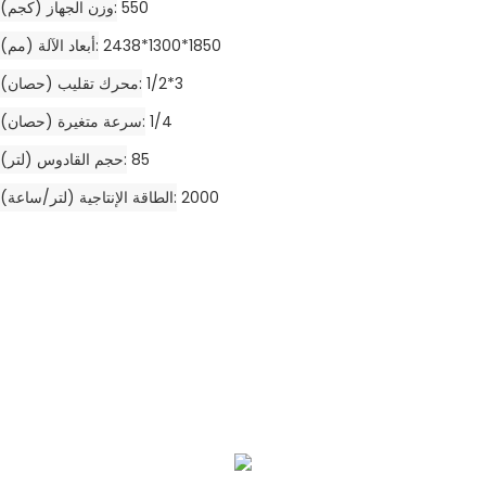
550
وزن الجهاز (كجم)
2438*1300*1850
أبعاد الآلة (مم)
1/2*3
محرك تقليب (حصان)
1/4
سرعة متغيرة (حصان)
85
حجم القادوس (لتر)
2000
الطاقة الإنتاجية (لتر/ساعة)