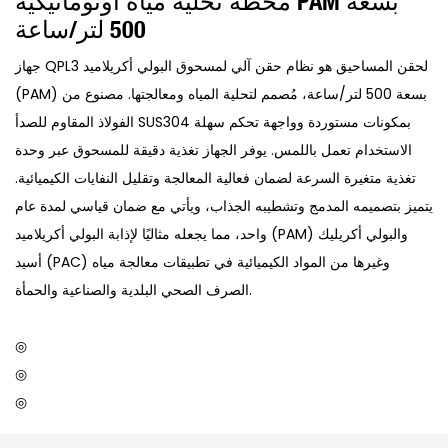
محطة تحلية مياه أوتوماتيكية PAM بسعة
500 لتر/ساعة
جهاز QPL3 لحقن المساحيق هو نظام حقن آلي لمسحوق البولي أكريلاميد
(PAM) بسعة 500 لتر/ساعة، مُصمم لتحلية المياه ومعالجتها. مصنوع من
الفولاذ المقاوم للصدأ SUS304 بمكونات مستوردة وواجهة تحكم سهلة
الاستخدام تعمل باللمس. يوفر الجهاز تغذية دقيقة للمسحوق عبر وحدة
تغذية متغيرة السرعة لضمان فعالية المعالجة وتقليل النفايات الكيميائية.
يتميز بتصميمه المدمج وتشطيبه الجذاب، ويأتي مع ضمان قياسي لمدة عام
واحد، مما يجعله مثاليًا لإذابة البولي أكريلاميد (PAM) والبولي أكريليك
أسيد (PAC) وغيرها من المواد الكيميائية في تطبيقات معالجة مياه
الصرف الصحي البلدية والصناعية والحمأة.
◎
◎
◎