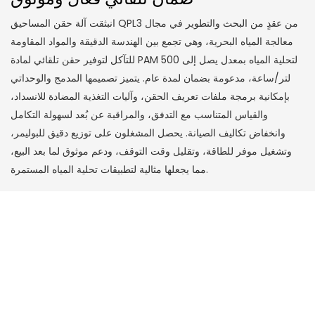
انبثقت آلة حقن المساحيق QPL3 من عقدٍ من البحث والتطوير في مجال
معالجة المياه البحرية، وهي تجمع بين الهندسة الدقيقة والمواد المقاومة
للتآكل لتوفير حقن تلقائي لمادة PAM لتحلية المياه بمعدل يصل إلى 500
لتر/ساعة، مدعومة بضمان لمدة عام. يتميز تصميمها المدمج والوحداتي
بإمكانية برمجة ملفات تعريف الحقن، وآليات التغذية المضادة للانسداد،
والقياس المتناسب مع التدفق، والمراقبة عن بُعد لسهولة التكامل
وانخفاض تكاليف الصيانة. يحصل المشغلون على توزيع دقيق للبوليمر،
وتشغيل موفر للطاقة، وتقليل وقت التوقف، ودعم موثوق لما بعد البيع،
مما يجعلها مثالية لتطبيقات تحلية المياه المستمرة.