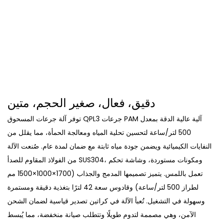
دقيق، فعال، صغير الحجم، متين
توفر آلة جرعات المسحوق QPL3 جرعات PAM آلية عالية الدقة بمعدل
500 لتر/ساعة لتحسين تحلية المياه ومعالجة الحمأة، مما يقلل من
النفايات الكيميائية ويضمن جودة مياه ثابتة مع ضمان لمدة عام. صُنعت الآلة
من الفولاذ المقاوم للصدأ SUS304، ومكونات مستوردة، وشاشة تحكم
تعمل باللمس. يتميز تصميمها المدمج والجذاب (1700×1000×1500 مم
لطراز 500 لتر/ساعة) وقادوس سعة 42 لترًا بتغذية دقيقة ومستمرة
وسهولة في التشغيل. تُعبأ الآلة في كراتين تصدير قياسية لضمان الشحن
الآمن، وهي مصممة لتدوم طويلًا وتتطلب صيانة منخفضة، مما يُبسط