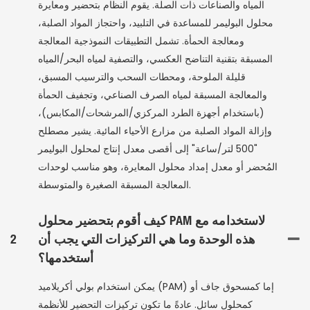
المياه والصناعات ذات الصلة. يقوم النظام بتحضير ومعايرة
محلول البوليمر للمساعدة في التلبيد، واحتجاز المواد الصلبة،
ومعالجة الحمأة. تشمل التطبيقات النموذجية المعالجة
المسبقة بتقنية التناضح العكسي، والتصفية لمياه البحر/المياه
قليلة الملوحة، ومحطات السحب والترسيب المسبق،
والمعالجة المسبقة لمياه الصرف الصناعي، وتجفيف الحمأة
(باستخدام أجهزة الطرد المركزي/المرشحات/المكابس)،
وإزالة المواد الصلبة من مزارع الأحياء المائية. يشير مصطلح
"500 لتر/ساعة" إلى أقصى معدل إنتاج لمحلول البوليمر
المُحضر أو ​​معدل إمداد محلول المعايرة، وهو مناسب لوحدات
المعالجة المسبقة الصغيرة والمتوسطة.
كيف أقوم بتحضير محلول PAM لاستخدامه مع
هذه الوحدة وما هي التركيزات التي يجب أن
2
أستخدمها؟
يمكن استخدام بولي أكريلاميد (PAM) إما كمسحوق جاف أو
كمحلول سائل. عادةً ما تكون تركيزات التحضير للأنظمة