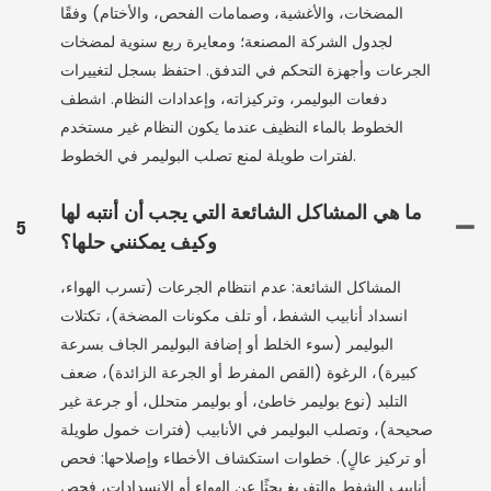
المضخات، والأغشية، وصمامات الفحص، والأختام) وفقًا
لجدول الشركة المصنعة؛ ومعايرة ربع سنوية لمضخات
الجرعات وأجهزة التحكم في التدفق. احتفظ بسجل لتغييرات
دفعات البوليمر، وتركيزاته، وإعدادات النظام. اشطف
الخطوط بالماء النظيف عندما يكون النظام غير مستخدم
لفترات طويلة لمنع تصلب البوليمر في الخطوط.
ما هي المشاكل الشائعة التي يجب أن أنتبه لها
5
وكيف يمكنني حلها؟
المشاكل الشائعة: عدم انتظام الجرعات (تسرب الهواء،
انسداد أنابيب الشفط، أو تلف مكونات المضخة)، تكتلات
البوليمر (سوء الخلط أو إضافة البوليمر الجاف بسرعة
كبيرة)، الرغوة (القص المفرط أو الجرعة الزائدة)، ضعف
التلبد (نوع بوليمر خاطئ، أو بوليمر متحلل، أو جرعة غير
صحيحة)، وتصلب البوليمر في الأنابيب (فترات خمول طويلة
أو تركيز عالٍ). خطوات استكشاف الأخطاء وإصلاحها: فحص
أنابيب الشفط والتفريغ بحثًا عن الهواء أو الانسدادات، فحص