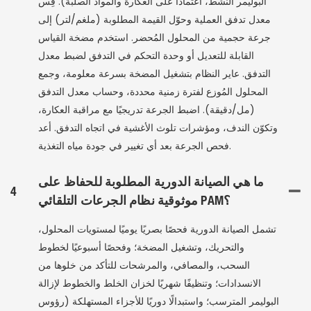
البوليمر النشط، اعتمادًا على العكارة والمواد الصلبة). قِس
معدل تدفق العملية وحوّل القيمة المطلوبة (ملغم/لتر) إلى
جرعة حجمية من المحلول المُحضر. استخدم مضخة القياس
القابلة للتعديل أو وحدة التحكم في التدفق لضبط معدل
التدفق. عاير النظام بتشغيل المضخة بسرعة معلومة، وجمع
المحلول المُوزع لفترة زمنية محددة، وحساب معدل التدفق
(مل/دقيقة). اضبط الجرعة تدريجيًا مع مراقبة العكارة،
وتكوّن الندف، ومؤشرات تلوث الأغشية في اتجاه التدفق. أعد
فحص الجرعة بعد أي تغيير في جودة مياه التغذية.
ما هي الصيانة الدورية المطلوبة للحفاظ على
4
موثوقية نظام الجرعات التلقائي PAM؟
تشمل الصيانة الدورية فحصًا بصريًا يوميًا لمستويات المحلول،
والتحريك، وتشغيل المضخة؛ وفحصًا أسبوعيًا لخطوط
السحب، والمصافي، والمرشحات للتأكد من خلوها من
الانسدادات؛ وتنظيفًا شهريًا لخزان الخلط والخطوط لإزالة
البوليمر المترسب؛ واستبدالًا دوريًا للأجزاء المستهلكة (رؤوس