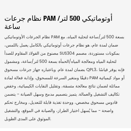
نظام جرعات PAM أوتوماتيكي 500 لتر/
ساعة
نظام الجرعات الأوتوماتيكي PAM بسعة 500 لتر/ساعة لتحلية المياه، مع
ضمان لمدة عام، هو نظام جرعات أوتوماتيكي بالكامل يعمل باللمس،
مصنوع من الفولاذ المقاوم للصدأ SUS304 بمكونات مستوردة، مصمم
لتحلية المياه ومعالجة المياه/الحمأة بسعة 500 لتر/ساعة، ومشمول
بضمان لمدة عام. وباعتباره جهاز جرعات مسحوق QPL3، فإنه يوفر قياسًا
دقيقًا ومتغير السرعة للمسحوق، وإذابة فعالة لمادة PAM أو مواد كيميائية
مماثلة لضمان نتائج معالجة متسقة، وتقليل النفايات الكيميائية، وخفض
تكاليف التشغيل والعمالة. يتميز بتصميم مدمج وسهل الصيانة - يتضمن
قادوس مسحوق مخصص، ووحدة تغذية قابلة للتعديل، ومخارج تحكم
واضحة - مما يُسهل اختيار الطراز، والصيانة في الموقع، والتشغيل
الموثوق على المدى الطويل.