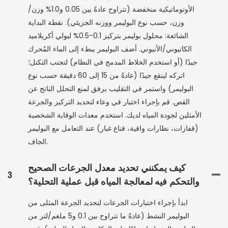
الأوتوماتيكية منخفضة (تتراوح عادةً بين 0.05 و1.0% وزن/
وزن، حسب نوع البوليمر ووزنه الجزيئي). نقطة البداية
الشائعة: محلول بوليمر بتركيز 0.1-0.5% لبولي أكريلاميد
الكاتيوني/الأنيوني. أضف البوليمر ببطء إلى الماء المُحرك
جيدًا (أو استخدم الخلاط المدمج في النظام) لتجنب التكتل؛
اتركه لينقع جيدًا (عادةً من 15 إلى 60 دقيقة حسب نوع
البوليمر) واستمر في التقليب برفق لمنع التحلل الناتج عن
القص. قم بإجراء اختبار في وعاء لتحديد التركيز والجرعة
الأمثلين لجودة المياه لديك. استخدم معدات الوقاية الشخصية
(قفازات، نظارات واقية، قناع غبار) عند التعامل مع البوليمر
الجاف.
كيف يمكنني تحديد معدل الجرعات الصحيح
3
والتحكم فيه لمعالجة المياه قبل عملية التحلية؟
ابدأ بإجراء اختبارات الجرعات لتحديد الجرعة المثلى من
البوليمر النشط (عادةً ما تتراوح بين 0.1 و5 ملغم/لتر من