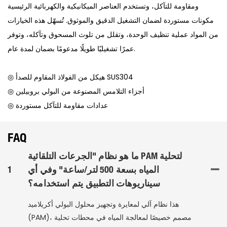
ومقاومة للتآكل، وتستخدم العناصر الميكانيكية والكهربائية الرئيسية
مكونات مستوردة لضمان التشغيل الدقيق والموثوق. تُسهّل هذه الخيارات
من المواد عملية تنظيف الوحدة، وتقلل من تلوث المسحوق وتآكله، وتوفر
عمرًا تشغيليًا طويلًا مدعومًا بضمان لمدة عام.
◎ هيكل من الفولاذ المقاوم للصدأ SUS304
◎ أجزاء التلامس المصنوعة من البولي بروبيلين
◎ عدادات مقاومة للتآكل مستوردة
FAQ
ما هو نظام "الجرعات التلقائية PAM لتحلية
المياه بسعة 500 لتر/ساعة" وفي أي
1
سيناريوهات التطبيق يتم استخدامه؟
هذا نظام آلي لمعايرة وتجهيز محلول البولي أكريلاميد
(PAM)، مصمم خصيصًا لمعالجة المياه في محطات تحلية