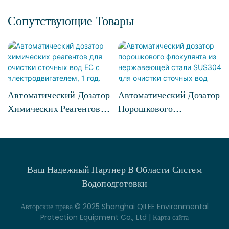
Сопутствующие Товары
Автоматический Дозатор
Автоматический Дозатор
Химических Реагентов
Порошкового
Для Очистки Сточных
Флокулянта Из
Вод EC С
Нержавеющей Стали
Электродвигателем, 1
SUS304 Для Очистки
Год.
Сточных Вод
Ваш Надежный Партнер В Области Систем
Водоподготовки
Авторские права © 2025 Shanghai QILEE Environmental
Protection Equipment Co., Ltd |
Карта сайта