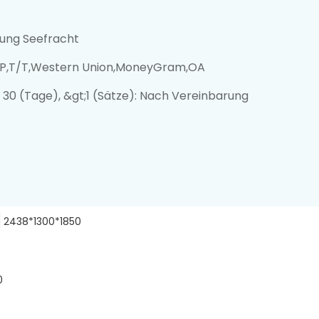
zung Seefracht
/P,T/T,Western Union,MoneyGram,OA
): 30 (Tage), &gt;1 (Sätze): Nach Vereinbarung
2438*1300*1850
0