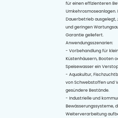
für einen effizienteren B
Umkehrosmoseanlagen. Da
Dauerbetrieb ausgelegt,
und geringen Wartungsauf
Garantie geliefert.
Anwendungsszenarien:
- Vorbehandlung für kle
Küstenhäusern, Booten o
Speisewasser ein Versto
- Aquakultur, Fischzuch
von Schwebstoffen und V
gesündere Bestände.
- Industrielle und komm
Bewässerungssysteme, di
Weiterverarbeitung aufbe