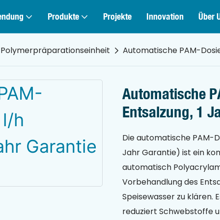
endung
Produkte
Projekte
Innovation
Über 
Polymerpräparationseinheit
Automatische PAM-Dosieru
Automatische P
Entsalzung, 1 J
Die automatische PAM-Dos
Jahr Garantie) ist ein k
automatisch Polyacrylami
Vorbehandlung des Entsa
Speisewasser zu klären. E
reduziert Schwebstoffe