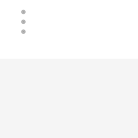
◎
◎
◎