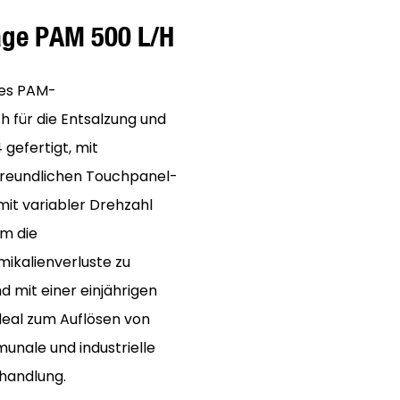
age PAM 500 L/h
hes PAM-
h für die Entsalzung und
 gefertigt, mit
freundlichen Touchpanel-
mit variabler Drehzahl
um die
ikalienverluste zu
 mit einer einjährigen
ideal zum Auflösen von
unale und industrielle
handlung.