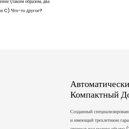
ение (таким образом, два
ли C) Что-то другое?
Автоматическ
Компактный Д
Созданный специализирован
и имеющий трехлетнюю гаран
сточных вод малого объема (