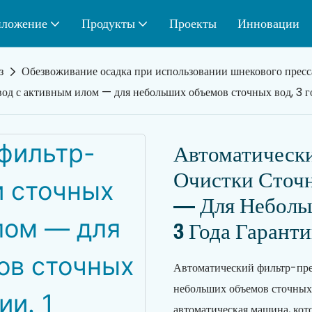
ложение
Продукты
Проекты
Инновации
з
Обезвоживание осадка при использовании шнекового пресс
од с активным илом — для небольших объемов сточных вод, 3 го
Автоматическ
Очистки Сточ
— Для Неболь
3 Года Гаранти
Автоматический фильтр-прес
небольших объемов сточных 
автоматическая машина, кото