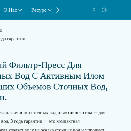
О Нас
Ресурс
Контакт
а
да гарантии.
ий Фильтр-Пресс Для
ных Вод С Активным Илом
ших Объемов Сточных Вод,
и.
с для очистки сточных вод от активного ила — для
вод, 3 года гарантии — это компактная
рая удаляет воду из осадка сточных вод и упрощает