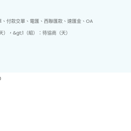
單、付款交單、電匯、西聯匯款、速匯金、OA
（天），&gt;1（組）：待協商（天）
0