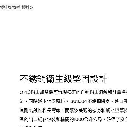
攪拌機類型
攪拌器
不銹鋼衛生級堅固設計
QPL3粉末加藥機可實現精確的自動粉末溶解和計量
能，同時減少化學廢料。 SUS304不銹鋼機身、進
其耐腐蝕性和長壽命，而緊湊美觀的機身和觸控螢幕
準的出口紙箱包裝和精簡的1000公升佈局，確保了