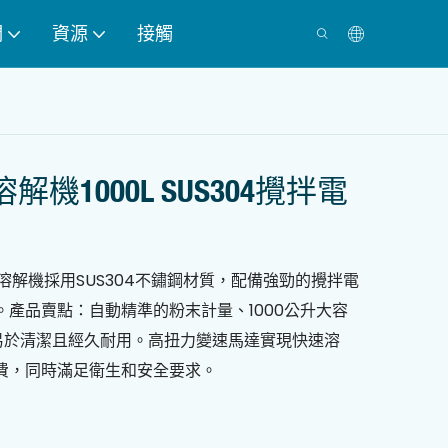
們
資源
接觸
機1000L SUS304攪拌電
量溶解機採用SUS304不鏽鋼材質，配備強勁的攪拌電
產品賣點：自動精準的粉末計量、1000公升大容
，易於清潔且經久耐用。高扭力變速馬達實現快速溶
費，同時滿足衛生和安全要求。