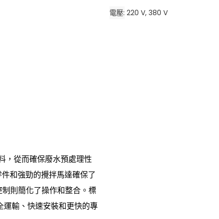
電壓
220 V, 380 V
進料，從而確保廢水預處理性
口零件和強勁的攪拌馬達確保了
控制則簡化了操作和整合。標
安全運輸、快速安裝和更快的專