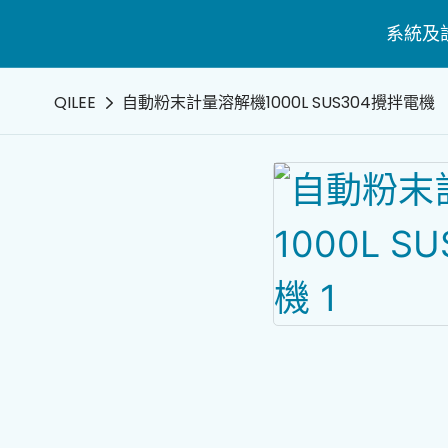
系統及
QILEE
自動粉末計量溶解機1000L SUS304攪拌電機