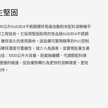
生堅固
000公升SUS304不銹鋼攪拌馬達自動粉末配料溶解機平
工程技術。它採用堅固耐用的食品級SUS304不銹鋼
確保長久的使用壽命。該設備可實現精準的PLC控制
而確保濃度可重複性，減少人為誤差，並實現批量生產
括：1000公升大容量、耐腐蝕罐體、可調節配料速
及便捷的維護，這些優勢轉化為更快的溶解速度、更短
操作。