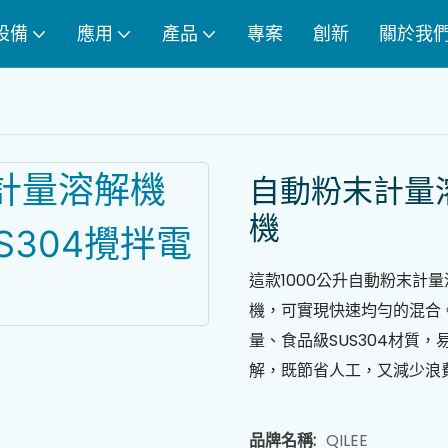
設備
應用
產品
專案
創新
關於我
自動粉末計量溶解
機
這款1000公升自動粉末計
機，可實現快速均勻的混合。
量、食品級SUS304材質
解，既節省人工，又減少浪
品牌名稱:
QILEE