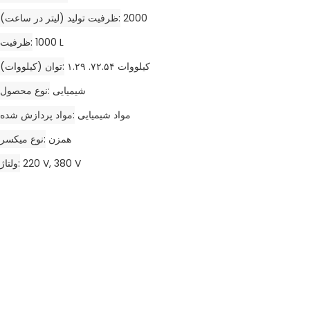
2000
ظرفیت تولید (لیتر در ساعت)
1000 L
ظرفیت
۱.۲۹ .۷۲.۵۴ کیلووات
توان (کیلووات)
شیمیایی
نوع محصول
مواد شیمیایی
مواد پردازش شده
همزن
نوع میکسر
220 V, 380 V
ولتاژ