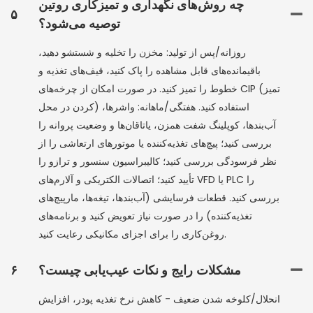
چه روش‌های نگهداری و تمیزکاری روتین
۵
توصیه می‌شود؟
روزانه/پس از تولید: مخزن را تخلیه و شستشو دهید،
باقیمانده‌های قابل مشاهده را پاک کنید، قیف‌های تغذیه و
خطوط را تمیز کنید. در صورت امکان از چرخه‌های CIP (تمیز
کردن در محل) استفاده کنید. هفتگی/ماهانه: واشرها،
آب‌بندها، کوپلینگ شفت همزن، یاتاقان‌ها و وضعیت پروانه را
بررسی کنید؛ پیچ‌های تغذیه‌کننده یا موتورهای ارتعاشی را از
نظر فرسودگی بررسی کنید؛ کالیبراسیون سنسور و ترازو را
تأیید کنید؛ اتصالات الکتریکی و آلارم‌های VFD یا PLC را
بررسی کنید. قطعات فرسایشی (آب‌بندها، تیغه‌ها، مارپیچ‌های
تغذیه‌کننده) را در صورت نیاز تعویض کنید و برنامه‌های
روغن‌کاری را برای اجزای مکانیکی رعایت کنید.
مشکلات رایج و نکات عیب‌یابی چیست؟
۶
انحلال/کلوخه شدن ضعیف - کاهش نرخ تغذیه پودر، افزایش