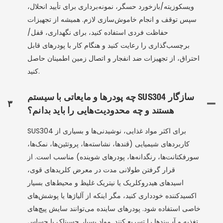
ویسکوزیته/بازخورد حسگر، نمونه‌برداری برای تأیید انحلال،
سپس توقف و انجام خاموش‌سازی لازم. همیشه از تجهیزات
حفاظت فردی استفاده کنید، برای نگهداری، قفل/
برچسب‌گذاری را رعایت کنید و هنگام کار با پودرهای قابل
احتراق، از تجهیزات ضد انفجار و اتصال زمین اطمینان حاصل
کنید.
چه پودرها و مایعاتی با سیستم SUS304 سازگار
۳
هستند و چه محدودیت‌هایی را باید بدانم؟
SUS304 برای اکثر مواد غذایی، نوشیدنی‌ها و بسیاری از
کاربردهای شیمیایی (قندها، نشاسته‌ها، پروتئین‌ها، نمک‌ها،
سورفکتانت‌ها، رنگدانه‌ها، پودرهای شوینده) مناسب است. از
قرار گرفتن طولانی مدت در معرض کلریدهای قوی،
اسیدهای هیدروکلریک یا نیتریک غلیظ و محیط‌های بسیار
اکسیدکننده خودداری کنید، مگر اینکه از آلیاژها یا پوشش‌های
خاصی استفاده شود. پودرهای ساینده می‌توانند سایش پیچ‌های
تغذیه و آب‌بندها را تسریع کنند. مواد بسیار چسبناک یا حساس