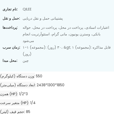
QILEE
نام تجاری:
پشتیبانی حمل و نقل دریایی
حمل و نقل:
اعتبارات اسنادی، پرداخت در محل، پرداخت در محل، حواله
پرداخت‌ها:
بانکی، وسترن یونیون، مانی گرام، استئوآرتریت انجام
می‌شود
۱-۱ (مجموعه): ۳۰ (روز)، &gt; ۱ (مجموعه): قابل مذاکره
زمان سرب:
(روز)
چین
محل مبدا:
550
وزن دستگاه (کیلوگرم)
2438*1300*1850
ابعاد دستگاه (میلی‌متر)
1/2*3
همزن (HP)
1/4
متغیر سرعت (HP)
85
حجم قیف (لیتر)