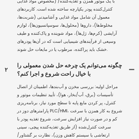
مخصوص مواد غذایی) با یک موتور همزن و تغذیه‌کننده/
کنترل‌کننده پودر یکپارچه ساخته شده است. کاربردهای
معمول آن شامل مواد غذایی و آشامیدنی (شربت‌ها،
مخلوط‌ها)، داروها (محلول‌ها، سوسپانسیون‌ها)، لوازم
آرایشی (کرم‌ها، ژل‌ها)، مواد شوینده و پاک‌کننده و طیف
وسیعی از فرآیندهای شیمیایی است که در آن‌ها پودرهای
خشک باید پراکنده، مرطوب یا در مایعات حل شوند.
چگونه می‌توانم یک چرخه حل شدن معمولی را
۲
با خیال راحت شروع و اجرا کنم؟
مراحل اولیه: بررسی مخزن و آب‌بندها، اطمینان از اتصال
تأسیسات (برق، آب/بخار، هوا)، تأیید تنظیمات موتور و
کنترل، پر کردن مایع پایه تا سطح مورد نیاز، برنامه‌ریزی
پارامترهای دوز در PLC/HMI، شروع به کار همزن با سرعت
کم و در صورت نیاز افزایش سرعت، شروع تغذیه پودر با
سرعت کنترل‌شده (از طریق تغذیه‌کننده پیچی، سینی
ارتعاشی یا سیستم کاهش وزن)، نظارت بر گشتاور/