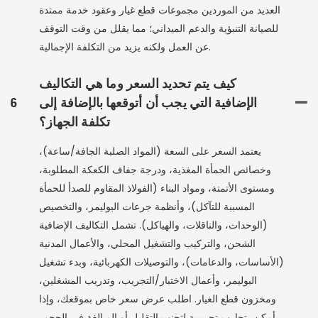
العديد من الموردين مجموعات قطع غيار وعقود خدمة ممتدة
للصيانة التنبؤية والدعم الميداني؛ مما يقلل من وقت التوقف
عن العمل ولكنه يزيد من التكلفة الإجمالية.
كيف يتم تحديد السعر وما هي التكاليف
الإضافية التي يجب أن أتوقعها بالإضافة إلى
6
تكلفة الجهاز؟
يعتمد السعر على السعة (المواد الصلبة الجافة/ساعة)،
وخصائص الحمأة المغذية، ودرجة جفاف الكعكة المطلوبة،
ومستوى الأتمتة، ومواد البناء (الفولاذ المقاوم للصدأ للحمأة
المسببة للتآكل)، وأنظمة جرعات البوليمر، والتخصيص
(الوحدات، والناقلات، والهياكل). تشمل التكاليف الإضافية
الشحن، والتركيب والتشغيل المحلي، والأعمال المدنية
(الأساسات، والدعامات)، والتوصيلات الكهربائية، وبدء تشغيل
البوليمر، وأعمال الاختبار/التجريب، وتدريب المشغلين،
ومخزون قطع الغيار. اطلب عرض سعر خاص بموقعك، وإذا
أمكن، تجارب تجريبية لتجنب التقليل أو المبالغة في الحجم،