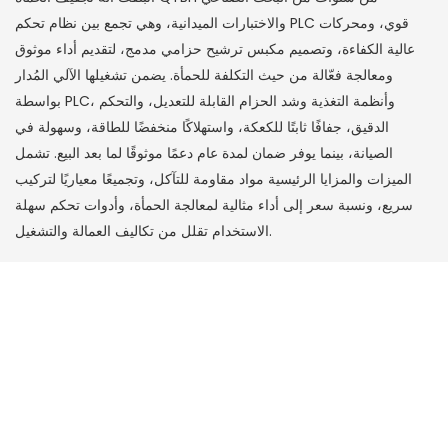
والاختبارات الميدانية، وهي تجمع بين نظام تحكم PLC قوي، ومحركات
عالية الكفاءة، وتصميم مكبس ترشيح حزامي مدمج، لتقديم أداء موثوق
ومعالجة فعّالة من حيث التكلفة للحمأة. يضمن تشغيلها الآلي المُدار
بواسطة PLC، وأنظمة التغذية وشد الحزام القابلة للتعديل، والتحكم
الدقيق، جفافًا ثابتًا للكعكة، واستهلاكًا منخفضًا للطاقة، وسهولة في
الصيانة، بينما يوفر ضمان لمدة عام دعمًا موثوقًا لما بعد البيع. تشمل
الميزات والمزايا الرئيسية مواد مقاومة للتآكل، وتجميعًا معياريًا لتركيب
سريع، ونسبة سعر إلى أداء مثالية لمعالجة الحمأة، وأدوات تحكم سهلة
الاستخدام تقلل من تكاليف العمالة والتشغيل.