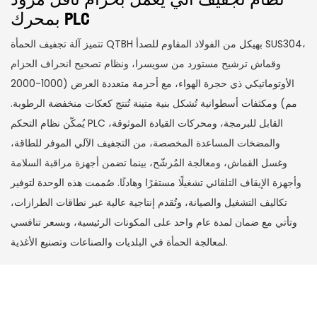
بمحرك PLC
تتميز آلة تجفيف الحمأة QTBH بهيكل من الفولاذ المقاوم للصدأ SUS304،
وقماش ترشيح مستورد من سويسرا، ونظام تصحيح انحراف الحزام
الأوتوماتيكي ذي حجرة الهواء، مع أحزمة متعددة العرض (1000-2000
مم) ومكثفات أسطوانية تُشكل بنية متينة تُنتج كعكات منخفضة الرطوبة.
يُمكّن نظام التحكم PLC القابل للبرمجة، ومحركات القيادة الموثوقة،
والمضخات المساعدة المخصصة، من التجفيف الآلي الموفر للطاقة،
وغسل القماش، ومعالجة المُرشّح، بينما تضمن أجهزة مراقبة السلامة
وأجهزة الإيقاف التلقائي تشغيلًا مستقرًا وهادئًا. صُممت هذه الوحدة لتوفير
تكاليف التشغيل والصيانة، وتُقدم إنتاجية عالية عبر نطاقات الطرازات،
وتأتي مع ضمان لمدة عام واحد على المكونات الرئيسية، وبسعر تنافسي
لمعالجة الحمأة في البلديات والصناعات وتصنيع الأغذية.