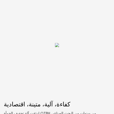
كفاءة، آلية، متينة، اقتصادية
انبثقت آلة تجفيف الحمأة QTBH من سنوات من البحث الصناعي