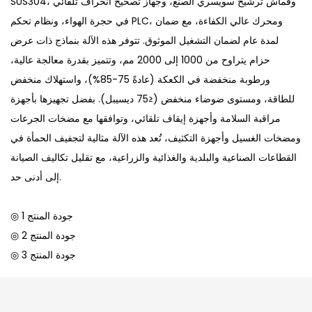
SUS304، وقماش ترشيح سويسري الصنع، وجهاز تصحيح انحراف تلقائي
في حجرة الهواء، ونظام تحكم PLC، ومحرك عالي الكفاءة، مع ضمان
لمدة عام لضمان التشغيل الموثوق. تتوفر هذه الآلة بنماذج ذات عرض
حزام يتراوح من 1000 إلى 2000 مم، وتتميز بقدرة معالجة عالية،
ورطوبة منخفضة في الكعكة (عادةً 75-85%)، واستهلاك منخفض
للطاقة، ومستوى ضوضاء منخفض (≤75 ديسيبل). بفضل تجهيزها بأجهزة
مراقبة السلامة وأجهزة إيقاف تلقائي، وتوافقها مع مضخات الجرعات
ومضخات الغسيل وأجهزة التكثيف، تُعد هذه الآلة مثالية لتجفيف الحمأة في
القطاعات الصناعية والبلدية والغذائية والزراعية، مع تقليل تكاليف الصيانة
إلى أدنى حد.
◎ جودة المنتج 1
◎ جودة المنتج 2
◎ جودة المنتج 3