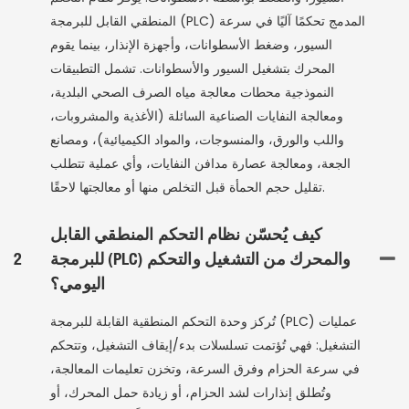
المنطقي القابل للبرمجة (PLC) المدمج تحكمًا آليًا في سرعة
السيور، وضغط الأسطوانات، وأجهزة الإنذار، بينما يقوم
المحرك بتشغيل السيور والأسطوانات. تشمل التطبيقات
النموذجية محطات معالجة مياه الصرف الصحي البلدية،
ومعالجة النفايات الصناعية السائلة (الأغذية والمشروبات،
واللب والورق، والمنسوجات، والمواد الكيميائية)، ومصانع
الجعة، ومعالجة عصارة مدافن النفايات، وأي عملية تتطلب
تقليل حجم الحمأة قبل التخلص منها أو معالجتها لاحقًا.
كيف يُحسّن نظام التحكم المنطقي القابل
للبرمجة (PLC) والمحرك من التشغيل والتحكم
2
اليومي؟
تُركز وحدة التحكم المنطقية القابلة للبرمجة (PLC) عمليات
التشغيل: فهي تُؤتمت تسلسلات بدء/إيقاف التشغيل، وتتحكم
في سرعة الحزام وفرق السرعة، وتخزن تعليمات المعالجة،
وتُطلق إنذارات لشد الحزام، أو زيادة حمل المحرك، أو