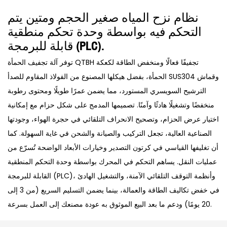
نظام نزح المياه صغير الحجم ومتين يتم
التحكم فيه بواسطة وحدة تحكم منطقية
قابلة للبرمجة (PLC).
توفر آلة تجفيف الحمأة QTBH تجفيفًا فعالًا ومنخفض الطاقة لكعكة
الحمأة، بفضل هيكلها المصنوع من الفولاذ المقاوم للصدأ SUS304 وقماش
الترشيح السويسري المستورد، مما يضمن عمرًا طويلًا ومحتوى رطوبة
منخفضًا وتشغيلًا هادئًا وآمنًا. تصميمها المدمج على شكل حزام مع إمكانية
اختيار عرض الحزام، وتصحيح الانحراف التلقائي في حجرة الهواء، وجودتها
الصناعية العالية، تجعل التركيب والصيانة والشحن في غاية السهولة. كما
أن تغليفها القياسي في كرتون التصدير وخيارات الأبعاد الواضحة تُسرّع من
عمليات النقل. يساهم التحكم في المحرك بواسطة وحدة التحكم المنطقية
القابلة للبرمجة (PLC)، وأنظمة التوقف التلقائي الآمنة، والتشغيل الهادئ
في خفض تكاليف الطاقة والعمالة، بينما يضمن التسليم السريع (من 3 إلى
20 يومًا) ودعم ما بعد البيع الموثوق به عودة مصنعك إلى العمل بسرعة.