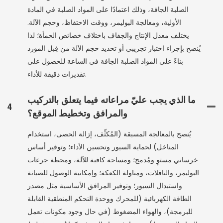
الصلبة الجافة، وذلك اعتمادًا على المواد الصلبة في المادة
الأولية، ومعالجة البوليمر، ووقت الاحتفاظ، وحجم الآلة.
يختلف معدل الإنتاج والجفاف باختلاف خصائص الحمأة؛ لذا
يُنصح بإجراء اختبار تجريبي أو تحديد حجم الآلة من قِبل المورد
بناءً على المواد الصلبة الجافة في الساعة للحصول على
تقديرات دقيقة للأداء.
ما الذي يجب عليّ مراعاته فيما يتعلق بالتركيب
4
والمرافق وتخطيط الموقع؟
يُنصح بالمعالجة المسبقة (المُكثِّف، إزالة الحصى، استخدام
المناخل) لحماية السيور وتحسين الأداء؛ وتوفير أساس
خرساني مستوٍ ومُدمج؛ ومساحة كافية للآلة، ومحطة جرعات
البوليمر، والناقلات، ومناولة الكعكة؛ وإمكانية الوصول للصيانة
واستبدال السيور؛ وتوفير المرافق الأساسية مثل مصدر
الطاقة الكهربائية (للمحرك ووحدة التحكم المنطقية القابلة
للبرمجة)، والهواء المضغوط (في حال وجود مكونات تعمل