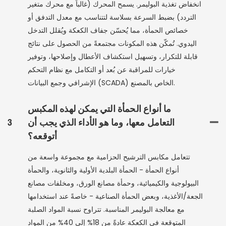
انخفاض تغذية البوليمر. يسمح المحرك (غالباً مع محرك متغير
التردد) بضبط السرعة بسلاسة لتتناسب مع معدل التدفق أو
خصائص الحمأة، مما يُحسّن جفاف الكعكة ويُقلل التدخل
اليدوي. تُمكّن هذه المكونات مجتمعةً من الحصول على نتائج
قابلة للتكرار، وتسهيل استكشاف الأعطال وإصلاحها، وتوفير
خيارات للمراقبة عن بُعد أو التكامل مع نظام التحكم
الإشرافي وجمع البيانات (SCADA) الخاص بالمصنع.
ما أنواع الحمأة التي يمكن لهذه المكبس
التعامل معها، وما هو الأداء الذي يجب أن
3
أتوقعه؟
تتعامل مكابس الترشيح الحزامية مع مجموعة واسعة من
أنواع الحمأة - الحمأة البلدية الأولية والثانوية، والحمأة
البيولوجية والكيميائية، وحمأة مصانع الورق، ومخلفات مصانع
الجعة/الأغذية، وبعض الحمأة الصناعية - خاصةً عند استخدامها
مع معالجة البوليمر المناسبة. تتراوح نسبة المواد الصلبة
المتوقعة في الكعكة عادةً من 18% إلى 40% من المواد