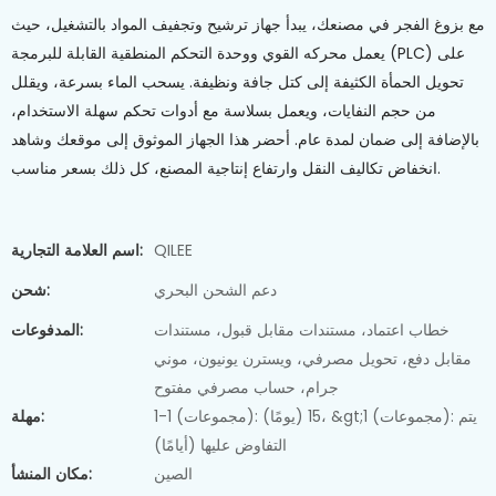
مع بزوغ الفجر في مصنعك، يبدأ جهاز ترشيح وتجفيف المواد بالتشغيل، حيث
يعمل محركه القوي ووحدة التحكم المنطقية القابلة للبرمجة (PLC) على
تحويل الحمأة الكثيفة إلى كتل جافة ونظيفة. يسحب الماء بسرعة، ويقلل
من حجم النفايات، ويعمل بسلاسة مع أدوات تحكم سهلة الاستخدام،
بالإضافة إلى ضمان لمدة عام. أحضر هذا الجهاز الموثوق إلى موقعك وشاهد
انخفاض تكاليف النقل وارتفاع إنتاجية المصنع، كل ذلك بسعر مناسب.
QILEE
اسم العلامة التجارية:
دعم الشحن البحري
شحن:
خطاب اعتماد، مستندات مقابل قبول، مستندات
المدفوعات:
مقابل دفع، تحويل مصرفي، ويسترن يونيون، موني
جرام، حساب مصرفي مفتوح
1-1 (مجموعات): 15 (يومًا)، &gt;1 (مجموعات): يتم
مهلة:
التفاوض عليها (أيامًا)
الصين
مكان المنشأ: