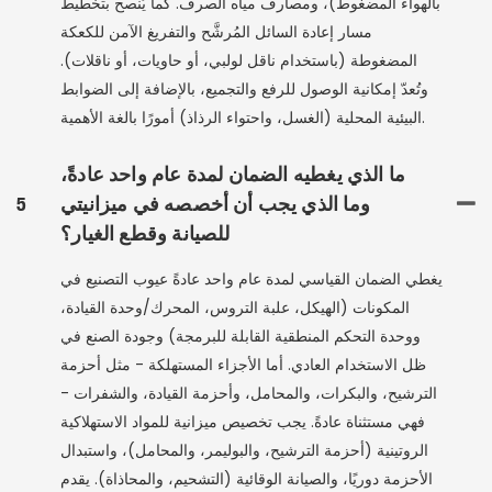
بالهواء المضغوط)، ومصارف مياه الصرف. كما يُنصح بتخطيط
مسار إعادة السائل المُرشَّح والتفريغ الآمن للكعكة
المضغوطة (باستخدام ناقل لولبي، أو حاويات، أو ناقلات).
وتُعدّ إمكانية الوصول للرفع والتجميع، بالإضافة إلى الضوابط
البيئية المحلية (الغسل، واحتواء الرذاذ) أمورًا بالغة الأهمية.
ما الذي يغطيه الضمان لمدة عام واحد عادةً،
وما الذي يجب أن أخصصه في ميزانيتي
5
للصيانة وقطع الغيار؟
يغطي الضمان القياسي لمدة عام واحد عادةً عيوب التصنيع في
المكونات (الهيكل، علبة التروس، المحرك/وحدة القيادة،
ووحدة التحكم المنطقية القابلة للبرمجة) وجودة الصنع في
ظل الاستخدام العادي. أما الأجزاء المستهلكة - مثل أحزمة
الترشيح، والبكرات، والمحامل، وأحزمة القيادة، والشفرات -
فهي مستثناة عادةً. يجب تخصيص ميزانية للمواد الاستهلاكية
الروتينية (أحزمة الترشيح، والبوليمر، والمحامل)، واستبدال
الأحزمة دوريًا، والصيانة الوقائية (التشحيم، والمحاذاة). يقدم