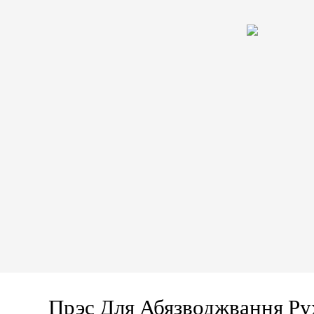
Прэс Для Абязводжвання Ру