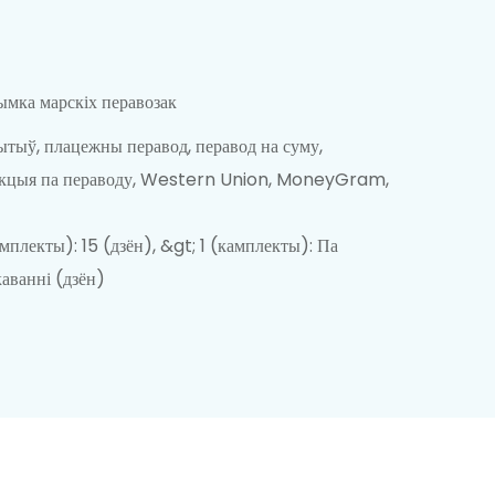
мка марскіх перавозак
тыў, плацежны перавод, перавод на суму,
акцыя па пераводу, Western Union, MoneyGram,
амплекты): 15 (дзён), &gt; 1 (камплекты): Па
аванні (дзён)