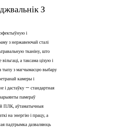
джвальнік З
 эфектыўную і
аму з нержавеючай сталі
травальную тканіну, што
вільгаці, а таксама ціхую і
а тыпу з магчымасцю выбару
ветранай камеры і
е і дастаўку — стандартная
 варыянты памераў
гай ПЛК, аўтаматычныя
кі на энергію і працу, а
ная падтрымка дазваляюць