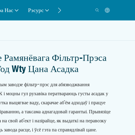
а Нас
Рэсурс
Кантакт
 Рамянёвага Фільтр-Прэса
Год Wty Цана Асадка
шым заводзе фільтр-прэс для абязводжвання
 і моцны гул рухавіка ператвараюць густы асадак у
хутка выцягвае ваду, скарачае аб'ём адходаў і працуе
раванню, а таксама аднагадовай гарантыі. Прывязіце
 на свой аб'ект і назірайце, як выдаткі на перавозку
завода расце, і ўсё гэта па справядлівай цане.