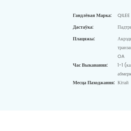
Гандлёвая Марка:
QILEE
Дастаўка:
Падтры
Плацяжы:
Акрэды
транз
OA
Час Выканання:
1-1 (к
абмерк
Месца Паходжання:
Кітай