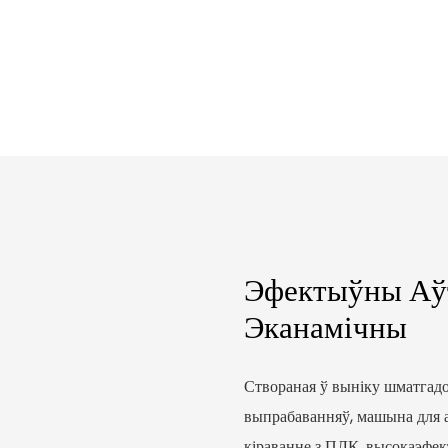
Эфектыўны Аў
Эканамічны
Створаная ў выніку шматгад
выпрабаванняў, машына для 
кіраванне з ПЛК, высокаэфе