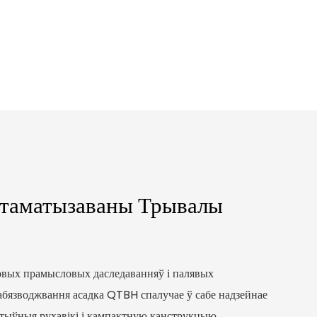
таматызаваны Трывалы
овых прамысловых даследаванняў і палявых
абязводжвання асадка QTBH спалучае ў сабе надзейнае
ктыўныя рухавікі і кампактную канструкцыю