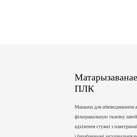
Матарызаванае
ПЛК
Машына для абязводжвання а
фільтравальную тканіну швей
адхілення стужкі з паветран
і барабаннымі загушчальніка