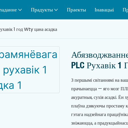
ладанне
Прадукты
Праекты
Інавацыі
Пр
хавік 1 год Wty цана асадка
Абязводжванне
PLC Рухавік 1 
З першымі світаннямі на ва
прачынаецца — яго мозг ПЛК
акуратныя, сухія асадкі. Ён 
плаўна дзякуючы простаму кі
гэтага надзейнага працаўніка
зніжаюцца, а прадукцыйнасць 