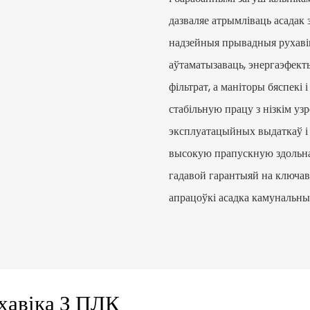
дазваляе атрымліваць асадак
надзейныя прывадныя рухаві
аўтаматызаваць, энергаэфект
фільтрат, а маніторы бяспек
стабільную працу з нізкім уз
эксплуатацыйных выдаткаў і 
высокую прапускную здольнас
гадавой гарантыяй на ключав
апрацоўкі асадка камунальны
хавіка З ПЛК