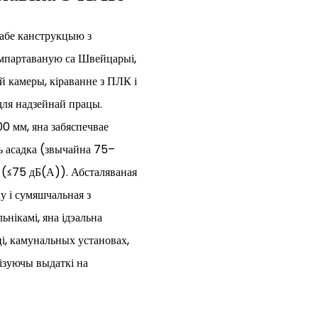
абе канструкцыю з
імпартаваную са Швейцарыі,
 камеры, кіраванне з ПЛК і
для надзейнай працы.
0 мм, яна забяспечвае
ь асадка (звычайна 75–
у (≤75 дБ(А)). Абсталяваная
у і сумяшчальная з
нікамі, яна ідэальна
і, камунальных установах,
ізуючы выдаткі на