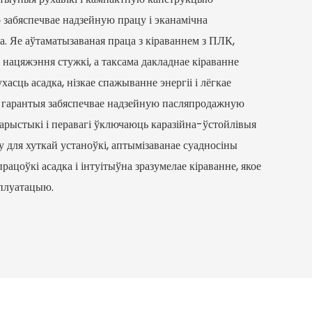
 забяспечвае надзейную працу і эканамічна
. Яе аўтаматызаваная праца з кіраваннем з ПЛК,
 нацяжэння стужкі, а таксама дакладнае кіраванне
асць асадка, нізкае спажыванне энергіі і лёгкае
я гарантыя забяспечвае надзейную пасляпродажную
рыстыкі і перавагі ўключаюць каразійна-ўстойлівыя
 для хуткай устаноўкі, аптымізаванае суадносіны
рацоўкі асадка і інтуітыўна зразумелае кіраванне, якое
сплуатацыю.