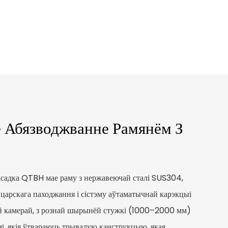
 Абязводжванне Рамянём З
садка QTBH мае раму з нержавеючай сталі SUS304,
царскага паходжання і сістэму аўтаматычнай карэкцыі
ай камерай, з рознай шырынёй стужкі (1000–2000 мм)
мі, якія ўтвараюць трывалую канструкцыю, якая