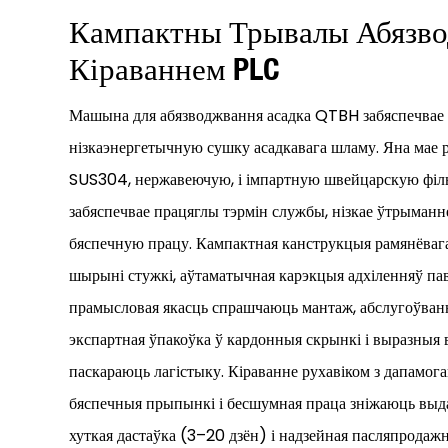
Кампактны Трывалы Абязво
Кіраваннем PLC
Машына для абязводжвання асадка QTBH забяспечвае
нізкаэнергетычную сушку асадкавага шламу. Яна мае р
SUS304, нержавеючую, і імпартную швейцарскую філь
забяспечвае працяглы тэрмін службы, нізкае ўтрыманне 
бяспечную працу. Кампактная канструкцыя рамянёваг
шырыні стужкі, аўтаматычная карэкцыя адхіленняў па
прамысловая якасць спрашчаюць мантаж, абслугоўванн
экспартная ўпакоўка ў кардонныя скрынкі і выразныя
паскараюць лагістыку. Кіраванне рухавіком з дапамо
бяспечныя прыпынкі і бесшумная праца зніжаюць выдат
хуткая дастаўка (3–20 дзён) і надзейная пасляпродаж