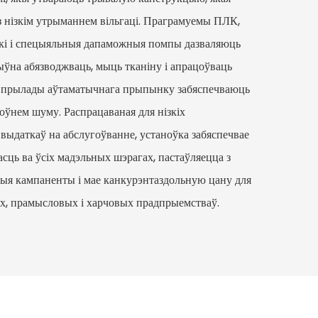
 з нізкім утрыманнем вільгаці. Праграмуемы ПЛК,
кі і спецыяльныя дапаможныя помпы дазваляюць
ыўна абязводжваць, мыць тканіну і апрацоўваць
і і прылады аўтаматычнага прыпынку забяспечваюць
роўнем шуму. Распрацаваная для нізкіх
выдаткаў на абслугоўванне, устаноўка забяспечвае
ць ва ўсіх мадэльных шэрагах, пастаўляецца з
ыя кампаненты і мае канкурэнтаздольную цану для
х, прамысловых і харчовых прадпрыемстваў.