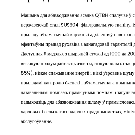
Машына для абязводжвання асадка QTBH спалучае ў с
нержавеючай сталі SUS304, фільтравальную тканіну, 
прыладу аўтаматычнай карэкцыі адхіленняў паветранай
эфектыўны прывад рухавіка з аднагадовай гарантыяй 
Даступная ў мадэлях з шырынёй стужкі ад 1000 да 200
высокую прадукцыйнасць ачысткі, нізкую вільготнасц
85%), нізкае спажыванне энергіі і нізкі ўзровень шум
прыладамі кантролю бяспекі і аўтаматычнага прыпынк
дазавальнымі помпамі, прамыўнымі помпамі і загушчаль
падыходзіць для абязводжвання шламу ў прамысловасц
харчовых і сельскагаспадарчых прадпрыемствах, мінім
абслугоўванне.