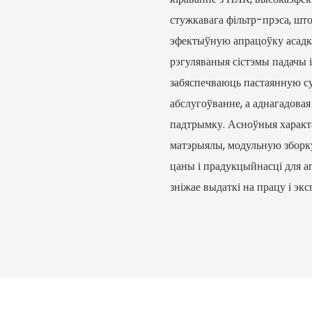
стужкавага фільтр-прэса, што
эфектыўную апрацоўку асадка
рэгуляваныя сістэмы падачы і
забяспечваюць пастаянную сух
абслугоўванне, а аднагадова
падтрымку. Асноўныя характа
матэрыялы, модульную зборку
цаны і прадукцыйнасці для ап
зніжае выдаткі на працу і эк