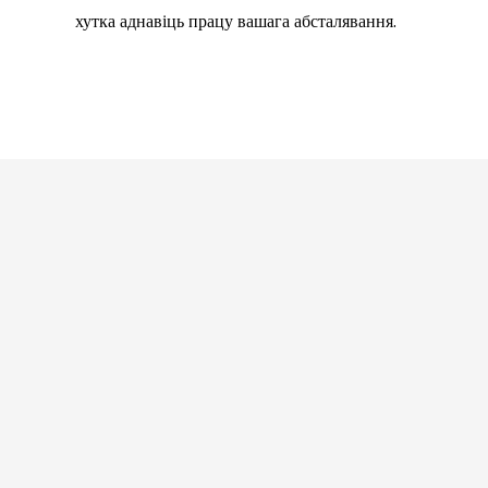
хутка аднавіць працу вашага абсталявання.