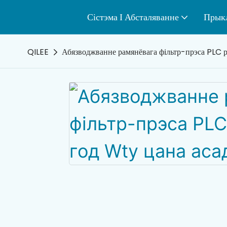
Сістэма І Абсталяванне
Прык
QILEE
Абязводжванне рамянёвага фільтр-прэса PLC ру