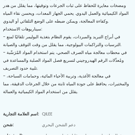
ومضخات معايرة للحفاظ على ثبات الجرعات وتوقيتها، مما يقلل من هدر
المواد الكيميائية والعمل اليدوي. يحمي الجهاز المعدات، ويحسن نقاء المياه
وكفاءة المعالجة، ويمكن ضبطه على الوضع التلقائي أو اليدوي.
سيناريوهات الاستخدام:
- في أبراج التبريد والمبردات، يقوم النظام بتغذية البوليمر تلقائيًا لمنع
الترسبات والتراكمات البيولوجية، مما يقلل من وقت التوقف والصيانة.
- في محطات معالجة مياه الصرف الصحي، يتم استخدام المواد المُرَسِّبة
ومُعدِّلات الرقم الهيدروجيني لتسريع فصل المواد الصلبة والمساعدة في
تلبية حدود التصريف.
- في معالجة الأغذية، وتربية الأحياء المائية، وحمامات السباحة،
والمختبرات، يحافظ على جودة المياه ثابتة من خلال الجرعات الدقيقة، مما
يقلل من استخدام المواد الكيميائية والعمالة.
QILEE
اسم العلامة التجارية:
دعم الشحن البحري
شحن: