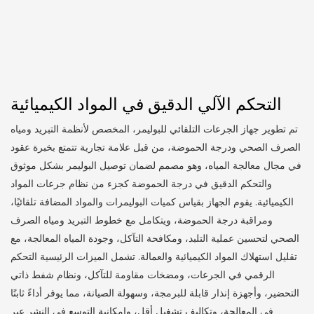
التحكم الآلي الدقيق في المواد الكيميائية
تم تطوير جهاز الجرعات التلقائي للبوليمر، المخصص لأنظمة التبريد ومياه
الصرف الصحي ودرجة الحموضة، من قبل علامة تجارية تتمتع بخبرة عقود
في مجال معالجة المياه، وهو مصمم لضمان توصيل البوليمر بشكل موثوق
والتحكم الدقيق في درجة الحموضة كجزء من نظام جرعات المواد
الكيميائية. يقوم الجهاز بقياس كميات البوليمرات والمواد المضافة تلقائيًا،
ومراقبة درجة الحموضة، ويتكامل مع خطوط التبريد ومياه الصرف
الصحي لتحسين عملية التلبد، ومكافحة التآكل، وجودة المياه المعالجة، مع
تقليل استهلاك المواد الكيميائية والعمالة. تشمل الميزات الرئيسية التحكم
الرقمي في الجرعات، ومضخات مقاومة للتآكل، ونظام شفط ذاتي
التحضير، وأجهزة إنذار قابلة للبرمجة، وسهولة الصيانة، مما يوفر أداءً ثابتًا
في المعالجة، وتكاليف تشغيل أقل، وإمكانية التوسع في النشر عبر