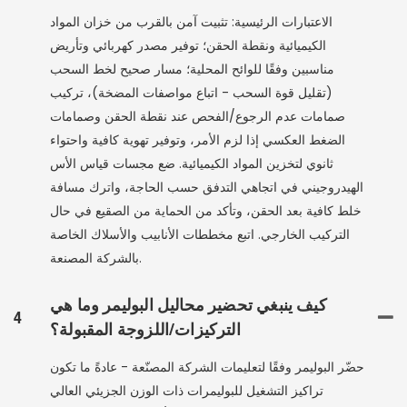
الاعتبارات الرئيسية: تثبيت آمن بالقرب من خزان المواد
الكيميائية ونقطة الحقن؛ توفير مصدر كهربائي وتأريض
مناسبين وفقًا للوائح المحلية؛ مسار صحيح لخط السحب
(تقليل قوة السحب - اتباع مواصفات المضخة)، تركيب
صمامات عدم الرجوع/الفحص عند نقطة الحقن وصمامات
الضغط العكسي إذا لزم الأمر، وتوفير تهوية كافية واحتواء
ثانوي لتخزين المواد الكيميائية. ضع مجسات قياس الأس
الهيدروجيني في اتجاهي التدفق حسب الحاجة، واترك مسافة
خلط كافية بعد الحقن، وتأكد من الحماية من الصقيع في حال
التركيب الخارجي. اتبع مخططات الأنابيب والأسلاك الخاصة
بالشركة المصنعة.
كيف ينبغي تحضير محاليل البوليمر وما هي
4
التركيزات/اللزوجة المقبولة؟
حضّر البوليمر وفقًا لتعليمات الشركة المصنّعة - عادةً ما تكون
تراكيز التشغيل للبوليمرات ذات الوزن الجزيئي العالي