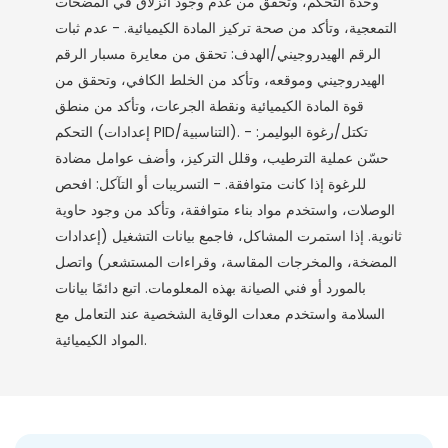
وحدة التحكم، وتحقق من عدم وجود انزلاق في المضخات
التمعجية، وتأكد من صحة تركيز المادة الكيميائية. - عدم ثبات
الرقم الهيدروجيني/الهدف: تحقق من معايرة مسبار الرقم
الهيدروجيني وموقعه، وتأكد من الخلط الكافي، وتحقق من
قوة المادة الكيميائية ونقطة الجرعات، وتأكد من منطق
التحكم (إعدادات PID/التناسبية). - تكتل/رغوة البوليمر:
حسّن عملية الترطيب، وقلل التركيز، وأضف عوامل مضادة
للرغوة إذا كانت متوافقة. - التسريبات أو التآكل: افحص
الوصلات، واستخدم مواد بناء متوافقة، وتأكد من وجود حاوية
ثانوية. إذا استمرت المشاكل، فاجمع بيانات التشغيل (إعدادات
المضخة، والمخرجات المقاسة، وقراءات المستشعر) واتصل
بالمورد أو فني الصيانة بهذه المعلومات. اتبع دائمًا بيانات
السلامة واستخدم معدات الوقاية الشخصية عند التعامل مع
المواد الكيميائية.