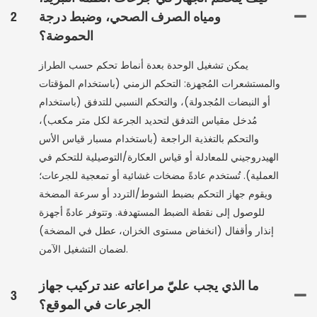
ومياه الصرف الصحي، وضبط درجة
2
الحموضة؟
يمكن تشغيل الوحدة بعدة أنماط تحكم حسب الطراز
والمستشعرات المُجهزة: التحكم الزمني (باستخدام المؤقتات
أو النبضات المُجدولة)، والتحكم النسبي للتدفق (باستخدام
مُدخل مقياس التدفق لتحديد الجرعة لكل متر مكعب)،
والتحكم بالتغذية الراجعة (باستخدام مسبار قياس الأس
الهيدروجيني للمعادلة أو قياس العكارة/التوصيلية للتحكم في
العملية). تُستخدم عادةً مضخات غشائية أو تمعجية للجرعات؛
ويقوم جهاز التحكم بضبط الشوط/التردد أو سرعة المضخة
للوصول إلى نقطة الضبط المستهدفة. وتتوفر عادةً أجهزة
إنذار وأقفال (انخفاض مستوى الخزان، عطل في المضخة)
لضمان التشغيل الآمن.
ما الذي يجب عليّ مراعاته عند تركيب جهاز
3
الجرعات في الموقع؟