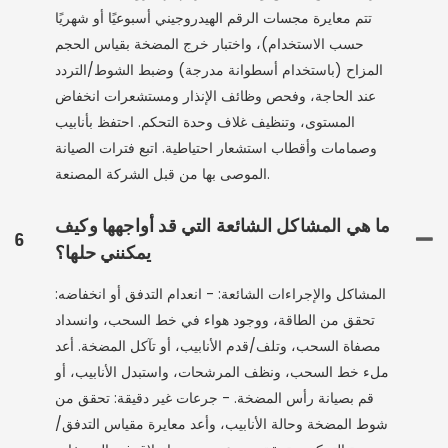
تتم معايرة مجسات الرقم الهيدروجيني أسبوعيًا أو شهريًا
حسب الاستخدام)، واختبار خرج المضخة بقياس الحجم
المزاح (باستخدام أسطوانة مدرجة) وضبط الشوط/التردد
عند الحاجة، وفحص وظائف الإنذار ومستشعرات انخفاض
المستوى، وتنظيف غلاف وحدة التحكم. احتفظ بأنابيب
وصمامات وأقطاب استشعار احتياطية. اتبع فترات الصيانة
الموصى بها من قبل الشركة المصنعة.
ما هي المشاكل الشائعة التي قد أواجهها وكيف
6
يمكنني حلها؟
المشاكل والإجراءات الشائعة: - انعدام التدفق أو انخفاضه:
تحقق من الطاقة، ووجود هواء في خط السحب، وانسداد
مصفاة السحب، وتلف/قدم الأنابيب، أو تآكل المضخة. أعد
ملء خط السحب، ونظف المرشحات، واستبدل الأنابيب، أو
قم بصيانة رأس المضخة. - جرعات غير دقيقة: تحقق من
شوط المضخة وحالة الأنابيب، وأعد معايرة مقياس التدفق/