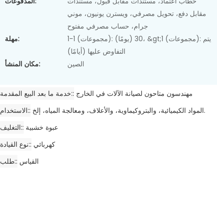
خطاب اعتماد، مستندات مقابل قبول، مستندات
المدفوعات:
مقابل دفع، تحويل مصرفي، ويسترن يونيون، موني
جرام، حساب مصرفي مفتوح
1-1 (مجموعات): 30 (يومًا)، &gt;1 (مجموعات): يتم
مهلة:
التفاوض عليها (أيامًا)
الصين
مكان المنشأ:
مهندسون متاحون لصيانة الآلات في الخارج
خدمة ما بعد البيع المقدمة:
المواد الكيميائية، والبتروكيماوية، والأعلاف، ومعالجة المياه، إلخ.
الاستخدام:
عبوة خشبية
التغليف:
كهربائي
نوع القيادة:
القياس
طلب: