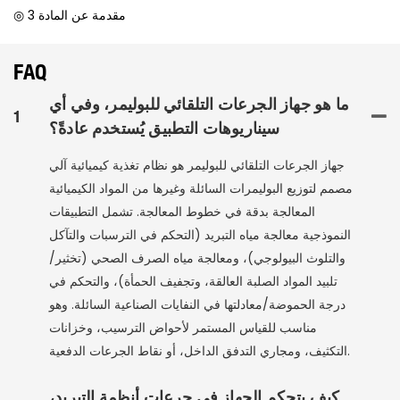
◎ مقدمة عن المادة 3
FAQ
ما هو جهاز الجرعات التلقائي للبوليمر، وفي أي
1
سيناريوهات التطبيق يُستخدم عادةً؟
جهاز الجرعات التلقائي للبوليمر هو نظام تغذية كيميائية آلي
مصمم لتوزيع البوليمرات السائلة وغيرها من المواد الكيميائية
المعالجة بدقة في خطوط المعالجة. تشمل التطبيقات
النموذجية معالجة مياه التبريد (التحكم في الترسبات والتآكل
والتلوث البيولوجي)، ومعالجة مياه الصرف الصحي (تخثير/
تلبيد المواد الصلبة العالقة، وتجفيف الحمأة)، والتحكم في
درجة الحموضة/معادلتها في النفايات الصناعية السائلة. وهو
مناسب للقياس المستمر لأحواض الترسيب، وخزانات
التكثيف، ومجاري التدفق الداخل، أو نقاط الجرعات الدفعية.
كيف يتحكم الجهاز في جرعات أنظمة التبريد،