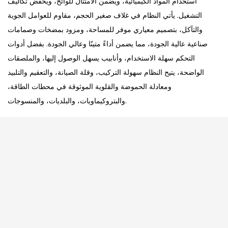
استخدام المواد الكيميائية، ويضمن الامتثال للوائح، ويخفض تكاليف
التشغيل. يأتي النظام في غلاف صغير الحجم، مقاوم للعوامل الجوية
والتآكل، بتصميم معياري موفر للمساحة، ومزود بمضخات وصمامات
صناعية عالية الجودة، مما يضمن أداءً متينًا وعالي الجودة. بفضل أدوات
التحكم سهلة الاستخدام، وأنابيب يسهل الوصول إليها، والملصقات
الواضحة، يتيح النظام سهولة التركيب، وقلة الصيانة، والتعقيم والتلبيد
ومعادلة الحموضة والقلوية الموثوقة في محطات الطاقة،
والبتروكيماويات، والبلديات، والمنسوجات.