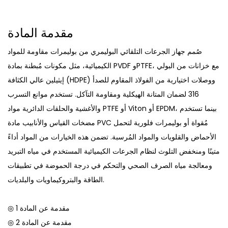
مقدمة المادة
صُمم جهاز الجرعات التلقائي البوليمري من بوليمرات مقاومة للمواد
الكيميائية، مثل مكونات مُبطنة بمادة PVDF وPTFE، مع خزانات من البولي
إيثيلين عالي الكثافة (HDPE) ووصلات اختيارية من الفولاذ المقاوم للصدأ
316 لضمان المتانة الهيكلية ومقاومة التآكل. تستخدم موانع التسرب
والأغشية والحلقات الدائرية مواد PTFE أو Viton أو EPDM، بينما تستخدم
مضخات القياس والأنابيب مادة PVC مُقواة أو بوليمرات فلورية لتحمل
الأحماض والقلويات والمواد المُرسبة. تضمن هذه الخيارات من المواد أداءً
متينًا ومنخفض التلوث لنظام الجرعات الكيميائية المستخدم في مياه التبريد
ومعالجة مياه الصرف الصحي والتحكم في درجة الحموضة في تطبيقات
الطاقة والبتروكيماويات والبلديات.
◎ مقدمة عن المادة 1
◎ مقدمة عن المادة 2