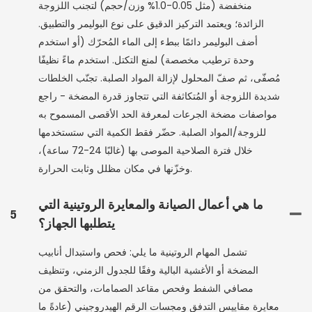
منخفضة (مثل 0.05-1.0% وزن/حجم) لتجنب اللزوجة
الزائدة؛ ويعتمد التركيز الدقيق على نوع البوليمر والتطبيق.
أضف البوليمر دائمًا ببطء إلى الماء المُحرّك (أو استخدم
وحدة ترطيب مخصصة) لمنع التكتل. استخدم ماءً نظيفًا
مُصفّى، ثم صفّ المحلول لإزالة المواد الصلبة. تجنّب الخلطات
شديدة اللزوجة أو المُتكاثفة التي تتجاوز قدرة المضخة - راجع
مواصفات مضخة الجرعات لمعرفة الحد الأقصى المسموح به
للزوجة/المواد الصلبة. حضّر فقط الكمية التي ستستخدمها
خلال فترة الصلاحية الموصى بها (غالبًا 24-72 ساعة)،
وخزّنها في مكان مظلل وثابت الحرارة.
ما هي أعمال الصيانة والمعايرة الروتينية التي
5
يتطلبها الجهاز؟
تشمل المهام الروتينية ما يلي: فحص واستبدال أنابيب
المضخة أو الأغشية البالية وفقًا للجدول الزمني، وتنظيف
مصافي الشفط وفحص مقاعد الصمامات، والتحقق من
معايرة مقاييس التدفق ومجسات الرقم الهيدروجيني (عادةً ما