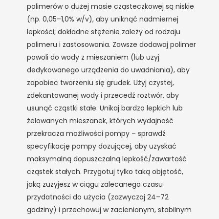
polimerów o dużej masie cząsteczkowej są niskie
(np. 0,05–1,0% w/v), aby uniknąć nadmiernej
lepkości; dokładne stężenie zależy od rodzaju
polimeru i zastosowania. Zawsze dodawaj polimer
powoli do wody z mieszaniem (lub użyj
dedykowanego urządzenia do uwadniania), aby
zapobiec tworzeniu się grudek. Użyj czystej,
zdekantowanej wody i przecedź roztwór, aby
usunąć cząstki stałe. Unikaj bardzo lepkich lub
żelowanych mieszanek, których wydajność
przekracza możliwości pompy – sprawdź
specyfikację pompy dozującej, aby uzyskać
maksymalną dopuszczalną lepkość/zawartość
cząstek stałych. Przygotuj tylko taką objętość,
jaką zużyjesz w ciągu zalecanego czasu
przydatności do użycia (zazwyczaj 24–72
godziny) i przechowuj w zacienionym, stabilnym