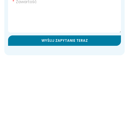
Zawartość
WYŚLIJ ZAPYTANIE TERAZ
Powiązane Produkty
Containerised Dam
Treatment System
System Dozowania
Składników Odżywczych