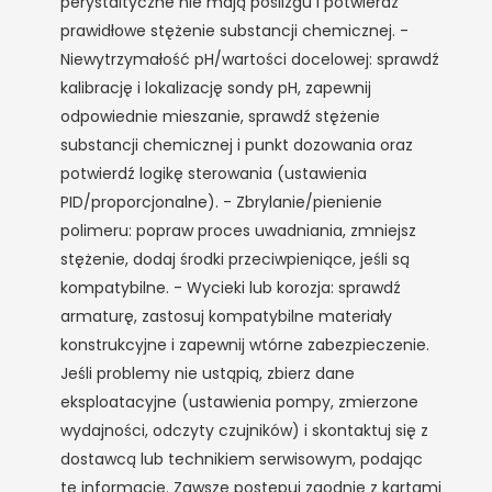
perystaltyczne nie mają poślizgu i potwierdź
prawidłowe stężenie substancji chemicznej. -
Niewytrzymałość pH/wartości docelowej: sprawdź
kalibrację i lokalizację sondy pH, zapewnij
odpowiednie mieszanie, sprawdź stężenie
substancji chemicznej i punkt dozowania oraz
potwierdź logikę sterowania (ustawienia
PID/proporcjonalne). - Zbrylanie/pienienie
polimeru: popraw proces uwadniania, zmniejsz
stężenie, dodaj środki przeciwpieniące, jeśli są
kompatybilne. - Wycieki lub korozja: sprawdź
armaturę, zastosuj kompatybilne materiały
konstrukcyjne i zapewnij wtórne zabezpieczenie.
Jeśli problemy nie ustąpią, zbierz dane
eksploatacyjne (ustawienia pompy, zmierzone
wydajności, odczyty czujników) i skontaktuj się z
dostawcą lub technikiem serwisowym, podając
te informacje. Zawsze postępuj zgodnie z kartami