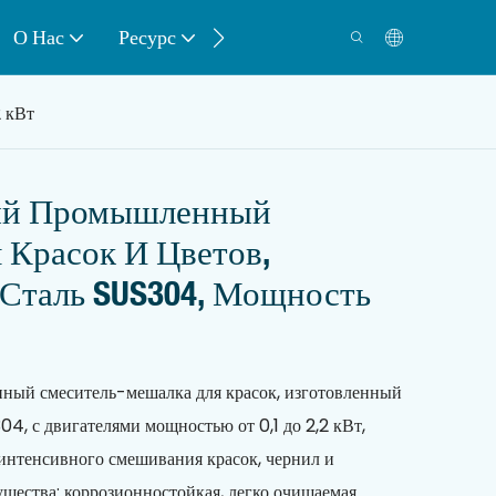
О Нас
Ресурс
Контакт
 кВт
ый Промышленный
 Красок И Цветов,
Сталь SUS304, Мощность
ый смеситель-мешалка для красок, изготовленный
4, с двигателями мощностью от 0,1 до 2,2 кВт,
 интенсивного смешивания красок, чернил и
щества: коррозионностойкая, легко очищаемая