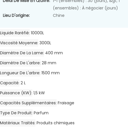
Délai De Mise En Œuvre:
1-1 (ensembles) : 30 (jours), &gt; 1
(ensembles) : À négocier (jours)
Lieu D'origine:
Chine
Liquide Raréfié
10000L
Viscosité Moyenne
3000L
Diamètre De La Lame
400 mm
Diamètre De L'arbre
28 mm
Longueur De L'arbre
1500 mm
Capacité
2 L
Puissance (kW)
1,5 kW
Capacités Supplémentaires
Fraisage
Type De Produit
Parfum
Matériaux Traités
Produits chimiques