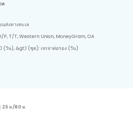
งวล
ขนส่งทางทะเล
 D/P, T/T, Western Union, MoneyGram, OA
60 (วัน), &gt;1 (ชุด): เจรจาต่อรอง (วัน)
ล
2.5 ม./8.0 ม.