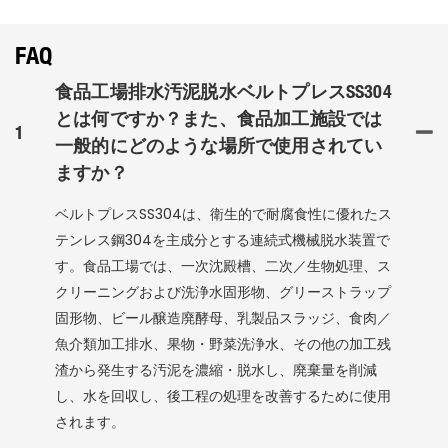
FAQ
食品工場排水汚泥脱水ベルトプレスSS304
とは何ですか？また、食品加工施設では
1
一般的にどのような場所で使用されてい
ますか？
ベルトプ​​レスSS304は、衛生的で耐腐食性に優れたス
テンレス鋼304を主成分とする連続式機械脱水装置で
す。食品工場では、一次沈殿槽、二次／生物処理、ス
クリーニングおよび洗浄水固形物、グリーストラップ
固形物、ビール醸造廃酵母、乳製品スラッジ、食肉／
魚介類加工排水、果物・野菜洗浄水、その他の加工残
渣から発生する汚泥を濃縮・脱水し、廃棄量を削減
し、水を回収し、後工程の処理を改善するために使用
されます。