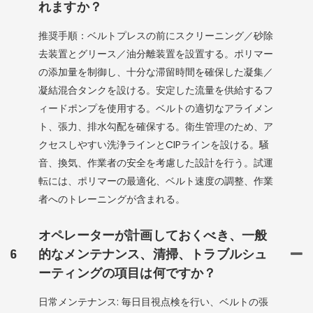
れますか？
推奨手順：ベルトプレスの前にスクリーニング／砂除
去装置とグリース／油分離装置を設置する。ポリマー
の添加量を制御し、十分な滞留時間を確保した凝集／
凝結混合タンクを設ける。安定した流量を供給するフ
ィードポンプを使用する。ベルトの適切なアライメン
ト、張力、排水勾配を確保する。衛生管理のため、ア
クセスしやすい洗浄ラインとCIPラインを設ける。騒
音、換気、作業者の安全を考慮した設計を行う。試運
転には、ポリマーの最適化、ベルト速度の調整、作業
者へのトレーニングが含まれる。
オペレーターが計画しておくべき、一般
6
的なメンテナンス、清掃、トラブルシュ
ーティングの項目は何ですか？
日常メンテナンス: 毎日目視点検を行い、ベルトの張