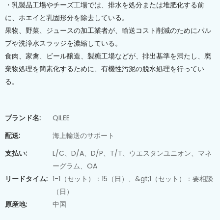
・乳製品工場やチーズ工場では、排水を処分または堆肥化する前
に、ホエイと乳固形分を除去している。
果物、野菜、ジュースの加工業者が、輸送コスト削減のためにパル
プや洗浄水スラッジを濃縮している。
食肉、家禽、ビール醸造、製糖工場などが、排出基準を満たし、廃
棄物処理を簡素化するために、有機性汚泥の脱水処理を行ってい
る。
ブランド名:
QILEE
配送:
海上輸送のサポート
支払い:
L/C、D/A、D/P、T/T、ウエスタンユニオン、マネ
ーグラム、OA
リードタイム:
1-1（セット）：15（日）、&gt;1（セット）：要相談
（日）
原産地:
中国