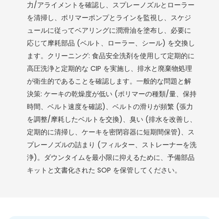
力/アライメントを確認し、スプレーノズルとローラー
を清掃し、ポリマーポンプとラインを監視し、スケジ
ュールに従ってベアリングに潤滑油を塗布し、必要に
応じて摩耗部品 (ベルト、ローラー、シール) を交換し
ます。クリーニング: 食品安全洗剤を使用して定期的に
高圧洗浄と定期的な CIP を実施し、排水と廃棄物処理
が衛生的であることを確認します。一般的な問題と解
決策: ケーキの乾燥度が低い (ポリマーの種類/量、保持
時間、ベルト速度を確認)、ベルトの滑りが頻繁 (張力
を調整/摩耗したベルトを交換)、臭い (排水を改善し、
定期的に清掃し、ケーキを密閉容器に短期間保管)、ス
プレーノズルの詰まり (フィルター、ストレーナーを洗
浄)。ダウンタイムを最小限に抑えるために、予備部品
キットと文書化された SOP を保管してください。