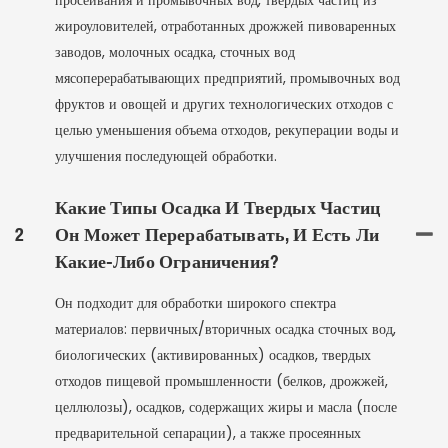
просеивания и промывочных вод, твердых частиц из
жироуловителей, отработанных дрожжей пивоваренных
заводов, молочных осадка, сточных вод
мясоперерабатывающих предприятий, промывочных вод
фруктов и овощей и других технологических отходов с
целью уменьшения объема отходов, рекуперации воды и
улучшения последующей обработки.
Какие Типы Осадка И Твердых Частиц
2
Он Может Перерабатывать, И Есть Ли
Какие-Либо Ограничения?
Он подходит для обработки широкого спектра
материалов: первичных/вторичных осадка сточных вод,
биологических (активированных) осадков, твердых
отходов пищевой промышленности (белков, дрожжей,
целлюлозы), осадков, содержащих жиры и масла (после
предварительной сепарации), а также просеянных