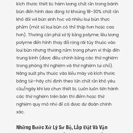
kích thước thiết bị: hàm lượng chất rắn trong bánh
bùn điển hình dao động từ khoảng 18–30% chất rắn
khô đối với bùn sinh học và nhiều loại bùn thực
phẩm (một số loại bùn có thể thấp hơn hoặc cao
hơn). Thường cần phải xử lý bằng polyme; liều lượng
polyme điển hình thay đổi rộng rãi tùy thuộc vào
loại bùn nhưng thường nằm trong phạm vi thấp đến
trung bình (được điều chỉnh bằng các thử nghiệm
trong phòng thí nghiệm và thử nghiệm tại chỗ).
Năng suất phụ thuộc vào kiểu máy và kích thước
băng tải—hãy chỉ định theo tấn chất rắn khô yêu
cầu/ngày khi lựa chọn thiết bị. Luôn luôn tiến hành
các thử nghiệm trên bàn thí điểm hoặc thử
nghiệm quy mô nhỏ để có được dự đoán chính
xác.
Những Bước Xử Lý Sơ Bộ, Lắp Đặt Và Vận