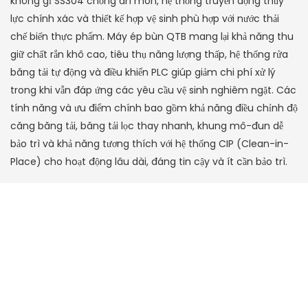
không gỉ SS304 chống ăn mòn, hệ thống truyền động thủy
lực chính xác và thiết kế hợp vệ sinh phù hợp với nước thải
chế biến thực phẩm. Máy ép bùn QTB mang lại khả năng thu
giữ chất rắn khô cao, tiêu thụ năng lượng thấp, hệ thống rửa
băng tải tự động và điều khiển PLC giúp giảm chi phí xử lý
trong khi vẫn đáp ứng các yêu cầu vệ sinh nghiêm ngặt. Các
tính năng và ưu điểm chính bao gồm khả năng điều chỉnh độ
căng băng tải, băng tải lọc thay nhanh, khung mô-đun dễ
bảo trì và khả năng tương thích với hệ thống CIP (Clean-in-
Place) cho hoạt động lâu dài, đáng tin cậy và ít cần bảo trì.