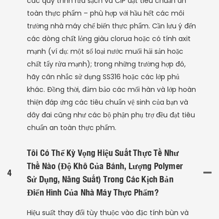
các quy trình rửa sạch và CIP đạt tiêu chuẩn an
toàn thực phẩm – phù hợp với hầu hết các môi
trường nhà máy chế biến thực phẩm. Cần lưu ý đến
các dòng chất lỏng giàu clorua hoặc có tính axit
mạnh (ví dụ: một số loại nước muối hải sản hoặc
chất tẩy rửa mạnh); trong những trường hợp đó,
hãy cân nhắc sử dụng SS316 hoặc các lớp phủ
khác. Đồng thời, đảm bảo các mối hàn và lớp hoàn
thiện đáp ứng các tiêu chuẩn vệ sinh của bạn và
dây đai cũng như các bộ phận phụ trợ đều đạt tiêu
chuẩn an toàn thực phẩm.
Tôi Có Thể Kỳ Vọng Hiệu Suất Thực Tế Như
Thế Nào (độ Khô Của Bánh, Lượng Polymer
4
Sử Dụng, Năng Suất) Trong Các Kịch Bản
Điển Hình Của Nhà Máy Thực Phẩm?
Hiệu suất thay đổi tùy thuộc vào đặc tính bùn và