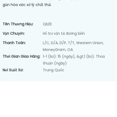
giản hóa việc xử lý chất thải.
Tên Thương Hiệu:
QILEE
Vận Chuyển:
Hỗ trợ vận tải đường biển
Thanh Toán:
L/C, D/A, D/P, T/T, Western Union,
MoneyGram, OA
Thời Gian Giao Hàng:
1-1 (bộ): 15 (ngày), &gt;1 (bộ): Thỏa
thuận (ngày)
Nơi Xuất Xứ:
Trung Quốc