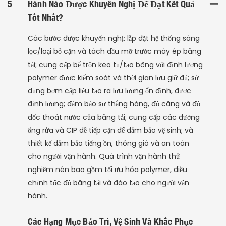
5
Hành Nào Được Khuyến Nghị Để Đạt Kết Quả
Tốt Nhất?
Các bước được khuyến nghị: lắp đặt hệ thống sàng
lọc/loại bỏ cặn và tách dầu mỡ trước máy ép băng
tải; cung cấp bể trộn keo tụ/tạo bông với định lượng
polymer được kiểm soát và thời gian lưu giữ đủ; sử
dụng bơm cấp liệu tạo ra lưu lượng ổn định, được
định lượng; đảm bảo sự thẳng hàng, độ căng và độ
dốc thoát nước của băng tải; cung cấp các đường
ống rửa và CIP dễ tiếp cận để đảm bảo vệ sinh; và
thiết kế đảm bảo tiếng ồn, thông gió và an toàn
cho người vận hành. Quá trình vận hành thử
nghiệm nên bao gồm tối ưu hóa polymer, điều
chỉnh tốc độ băng tải và đào tạo cho người vận
hành.
Các Hạng Mục Bảo Trì, Vệ Sinh Và Khắc Phục