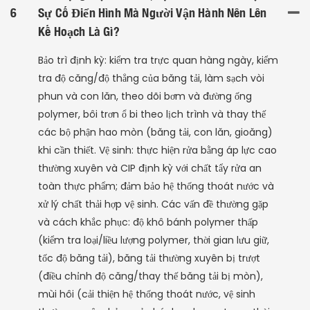
6
Sự Cố Điển Hình Mà Người Vận Hành Nên Lên
Kế Hoạch Là Gì?
Bảo trì định kỳ: kiểm tra trực quan hàng ngày, kiểm
tra độ căng/độ thẳng của băng tải, làm sạch vòi
phun và con lăn, theo dõi bơm và đường ống
polymer, bôi trơn ổ bi theo lịch trình và thay thế
các bộ phận hao mòn (băng tải, con lăn, gioăng)
khi cần thiết. Vệ sinh: thực hiện rửa bằng áp lực cao
thường xuyên và CIP định kỳ với chất tẩy rửa an
toàn thực phẩm; đảm bảo hệ thống thoát nước và
xử lý chất thải hợp vệ sinh. Các vấn đề thường gặp
và cách khắc phục: độ khô bánh polymer thấp
(kiểm tra loại/liều lượng polymer, thời gian lưu giữ,
tốc độ băng tải), băng tải thường xuyên bị trượt
(điều chỉnh độ căng/thay thế băng tải bị mòn),
mùi hôi (cải thiện hệ thống thoát nước, vệ sinh