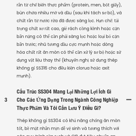
rắn từ chế biến thực phẩm (protein, men, bột giấy),
bùn chứa nhiều mỡ và dầu (sau khi tách sơ bộ), và
chất rắn từ nước rửa đã được sàng lọc. Hạn chế: tải
trọng chất xơ rất cao, giẻ rách cồng kềnh hoặc cặn
bẩn nặng có thể cần phải sàng lọc hoặc loại bỏ cặn
bẩn trước; nhũ tương dầu cực mạnh hoặc dòng
hóa chất rất ăn mòn có thể cần xử lý sơ bộ hoặc sử
dụng vật liệu thay thế (khuyến nghị sử dụng thép
không gỉ SS316 cho điều kiện clorua hoặc axit
mạnh).
Cấu Trúc SS304 Mang Lại Những Lợi Ích Gì
3
Cho Các Ứng Dụng Trong Ngành Công Nghiệp
Thực Phẩm Và Tôi Cần Lưu Ý Điều Gì?
Thép không gỉ SS304 có khả năng chống ăn mòn
tốt, bề mặt nhẵn mịn dễ vệ sinh và tương thích với