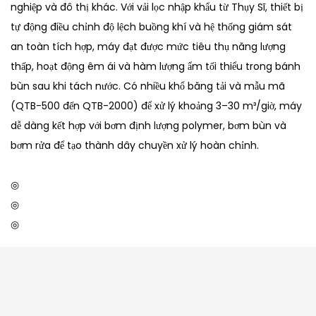
nghiệp và đô thị khác. Với vải lọc nhập khẩu từ Thụy Sĩ, thiết bị
tự động điều chỉnh độ lệch buồng khí và hệ thống giám sát
an toàn tích hợp, máy đạt được mức tiêu thụ năng lượng
thấp, hoạt động êm ái và hàm lượng ẩm tối thiểu trong bánh
bùn sau khi tách nước. Có nhiều khổ băng tải và mẫu mã
(QTB-500 đến QTB-2000) để xử lý khoảng 3–30 m³/giờ, máy
dễ dàng kết hợp với bơm định lượng polymer, bơm bùn và
bơm rửa để tạo thành dây chuyền xử lý hoàn chỉnh.
◎
◎
◎