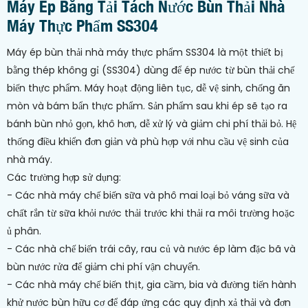
Máy Ép Băng Tải Tách Nước Bùn Thải Nhà
Máy Thực Phẩm SS304
Máy ép bùn thải nhà máy thực phẩm SS304 là một thiết bị
bằng thép không gỉ (SS304) dùng để ép nước từ bùn thải chế
biến thực phẩm. Máy hoạt động liên tục, dễ vệ sinh, chống ăn
mòn và bám bẩn thực phẩm. Sản phẩm sau khi ép sẽ tạo ra
bánh bùn nhỏ gọn, khô hơn, dễ xử lý và giảm chi phí thải bỏ. Hệ
thống điều khiển đơn giản và phù hợp với nhu cầu vệ sinh của
nhà máy.
Các trường hợp sử dụng:
- Các nhà máy chế biến sữa và phô mai loại bỏ váng sữa và
chất rắn từ sữa khỏi nước thải trước khi thải ra môi trường hoặc
ủ phân.
- Các nhà chế biến trái cây, rau củ và nước ép làm đặc bã và
bùn nước rửa để giảm chi phí vận chuyển.
- Các nhà máy chế biến thịt, gia cầm, bia và đường tiến hành
khử nước bùn hữu cơ để đáp ứng các quy định xả thải và đơn