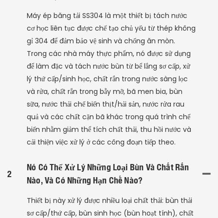
Máy ép băng tải SS304 là một thiết bị tách nước
cơ học liên tục được chế tạo chủ yếu từ thép không
gỉ 304 để đảm bảo vệ sinh và chống ăn mòn.
Trong các nhà máy thực phẩm, nó được sử dụng
để làm đặc và tách nước bùn từ bể lắng sơ cấp, xử
lý thứ cấp/sinh học, chất rắn trong nước sàng lọc
và rửa, chất rắn trong bẫy mỡ, bã men bia, bùn
sữa, nước thải chế biến thịt/hải sản, nước rửa rau
quả và các chất cặn bã khác trong quá trình chế
biến nhằm giảm thể tích chất thải, thu hồi nước và
cải thiện việc xử lý ở các công đoạn tiếp theo.
Nó Có Thể Xử Lý Những Loại Bùn Và Chất Rắn
2
Nào, Và Có Những Hạn Chế Nào?
Thiết bị này xử lý được nhiều loại chất thải: bùn thải
sơ cấp/thứ cấp, bùn sinh học (bùn hoạt tính), chất