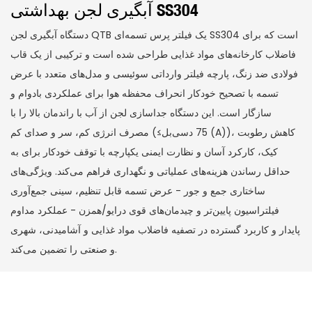
آبگیری لجن بهداشتی SS304
دستگاه آبگیری لجن QTB یک فیلتر پرس تسمه‌ای SS304 است که برای
فاضلاب کارخانه‌های مواد غذایی طراحی شده است و ترکیبی از یک قاب
فولادی ضد زنگ، پارچه فیلتر وارداتی سوئیسی و مدل‌های متعدد با عرض
تسمه با تصحیح خودکار انحراف محفظه هوا برای عملکردی بادوام و
سازگار است. این دستگاه جداسازی لجن از آب با راندمان بالا را با
مصرف انرژی کم، سر و صدای کم (≤75 دسی‌بل (A))، کاهش رطوبت
کیک، کارکرد آسان و نظارت ایمنی یکپارچه با توقف خودکار برای به
حداقل رساندن هزینه‌های عملیاتی و نگهداری فراهم می‌کند. ویژگی‌های
ساختاری جمع و جور - عرض تسمه قابل تنظیم، سینی جمع‌آوری
فیلتراسیون پایین‌تر و چیدمان‌های قوی درایو/همزن - عملکرد مداوم
پایدار و کاربرد گسترده در تصفیه فاضلاب مواد غذایی و آشامیدنی، شهری
و صنعتی را تضمین می‌کند.