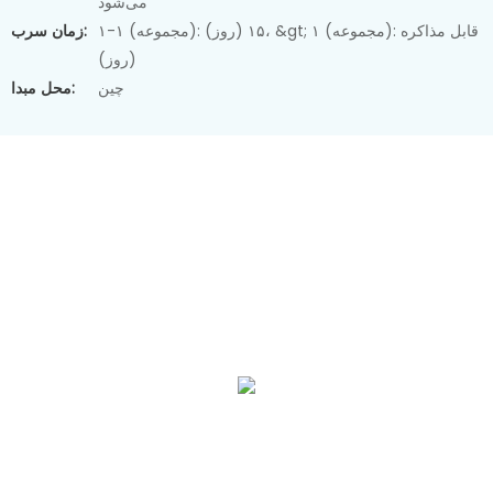
می‌شود
۱-۱ (مجموعه): ۱۵ (روز)، &gt; ۱ (مجموعه): قابل مذاکره
زمان سرب:
(روز)
چین
محل مبدا: