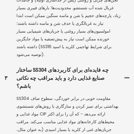
لجن‌های چربی و روغنی (پس از جداسازی اولیه) و جامدات
غربال شده آب شستشو. محدودیت‌ها: بارهای فیبری بسیار
زیاد، پارچه‌های حجیم یا شن و ماسه سنگین ممکن است ابتدا
نیاز به غربالگری یا حذف شن و ماسه داشته باشند؛
امولسیون‌های بسیار روغنی یا جریان‌های شیمیایی بسیار
خورنده ممکن است نیاز به پیش‌تصفیه یا مواد جایگزین
داشته باشند (SS316 برای شرایط تهاجمی کلرید یا اسید
توصیه می‌شود).
ساختار SS304 چه فایده‌ای برای کاربردهای
صنایع غذایی دارد و باید مراقب چه نکاتی
۳
باشم؟
SS304 مقاومت خوبی در برابر خوردگی، سطوح صاف
بهداشتی برای تمیز کردن و سازگاری با روش‌های شستشوی
مواد غذایی و CIP ارائه می‌دهد - که آن را برای اکثر
محیط‌های کارخانه‌های مواد غذایی مناسب می‌کند. مراقب
جریان‌های غنی از کلرید یا بسیار اسیدی (به عنوان مثال،