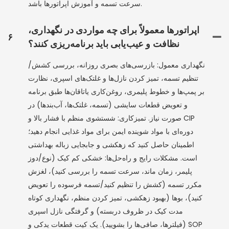
سرعت تسمه و آموزش اپراتورها باشد.
اپراتورها معمولاً برای چه مواردی در نگهداری،
۶
نظافت و عیب‌یابی باید برنامه‌ریزی کنند؟
نگهداری معمول: بازرسی‌های بصری روزانه، بررسی کشش/
تنظیم تسمه، تمیز کردن نازل‌ها و غلتک‌های اسپری، نظارت
بر پمپ‌ها و خطوط پلیمری، روغن‌کاری یاتاقان‌ها طبق برنامه
و تعویض قطعات سایشی (تسمه، غلتک‌ها، آب‌بندها) در
صورت نیاز. تمیزکاری: شستشوی منظم با فشار بالا و CIP
دوره‌ای با مواد شوینده ایمن برای مواد غذایی انجام دهید؛
اطمینان حاصل کنید که زهکشی و جابجایی زباله بهداشتی
است. مشکلات رایج و راه‌حل‌ها: خشکی کم کیک (نوع/دوز
پلیمر، زمان ماند، سرعت تسمه را بررسی کنید)، لغزش
مکرر تسمه (کشش را تنظیم کنید/تسمه فرسوده را تعویض
کنید)، بوها (بهبود زهکشی، تمیز کردن منظم، نگهداری کوتاه
مدت کیک در ظروف دربسته) و گرفتگی نازل اسپری
(فیلترها، صافی‌ها را بشویید). یک کیت قطعات یدکی و SOP