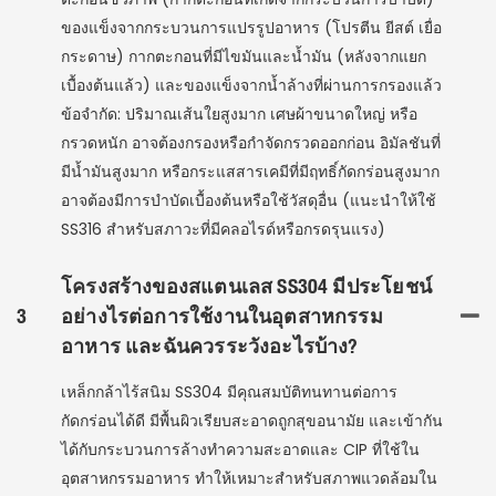
ของแข็งจากกระบวนการแปรรูปอาหาร (โปรตีน ยีสต์ เยื่อ
กระดาษ) กากตะกอนที่มีไขมันและน้ำมัน (หลังจากแยก
เบื้องต้นแล้ว) และของแข็งจากน้ำล้างที่ผ่านการกรองแล้ว
ข้อจำกัด: ปริมาณเส้นใยสูงมาก เศษผ้าขนาดใหญ่ หรือ
กรวดหนัก อาจต้องกรองหรือกำจัดกรวดออกก่อน อิมัลชันที่
มีน้ำมันสูงมาก หรือกระแสสารเคมีที่มีฤทธิ์กัดกร่อนสูงมาก
อาจต้องมีการบำบัดเบื้องต้นหรือใช้วัสดุอื่น (แนะนำให้ใช้
SS316 สำหรับสภาวะที่มีคลอไรด์หรือกรดรุนแรง)
โครงสร้างของสแตนเลส SS304 มีประโยชน์
3
อย่างไรต่อการใช้งานในอุตสาหกรรม
อาหาร และฉันควรระวังอะไรบ้าง?
เหล็กกล้าไร้สนิม SS304 มีคุณสมบัติทนทานต่อการ
กัดกร่อนได้ดี มีพื้นผิวเรียบสะอาดถูกสุขอนามัย และเข้ากัน
ได้กับกระบวนการล้างทำความสะอาดและ CIP ที่ใช้ใน
อุตสาหกรรมอาหาร ทำให้เหมาะสำหรับสภาพแวดล้อมใน