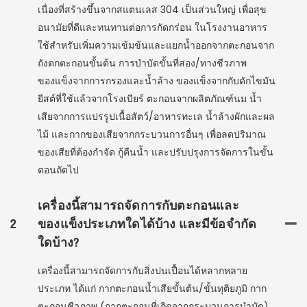
เนื่องที่สร้างขึ้นจากสแตนเลส 304 เป็นส่วนใหญ่ เพื่อสุข
อนามัยที่ดีและทนทานต่อการกัดกร่อน ในโรงงานอาหาร
ใช้สำหรับเพิ่มความเข้มข้นและแยกน้ำออกจากตะกอนจาก
ถังตกตะกอนขั้นต้น การบำบัดขั้นที่สอง/ทางชีวภาพ
ของแข็งจากการกรองและน้ำล้าง ของแข็งจากกับดักไขมัน
ยีสต์ที่ใช้แล้วจากโรงเบียร์ ตะกอนจากผลิตภัณฑ์นม น้ำ
เสียจากการแปรรูปเนื้อสัตว์/อาหารทะเล น้ำล้างผักและผล
ไม้ และกากของเสียจากกระบวนการอื่นๆ เพื่อลดปริมาณ
ของเสียที่ต้องกำจัด กู้คืนน้ำ และปรับปรุงการจัดการในขั้น
ตอนถัดไป
เครื่องนี้สามารถจัดการกับตะกอนและ
2
ของแข็งประเภทใดได้บ้าง และมีข้อจำกัด
ใดบ้าง?
เครื่องนี้สามารถจัดการกับสิ่งปนเปื้อนได้หลากหลาย
ประเภท ได้แก่ กากตะกอนน้ำเสียขั้นต้น/ขั้นทุติยภูมิ กาก
ตะกอนชีวภาพ (กากตะกอนที่เกิดจากกระบวนการบำบัด)