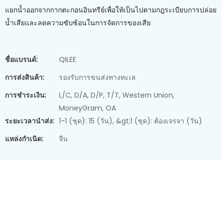
แยกน้ำออกจากกากตะกอนอินทรีย์เพื่อให้เป็นไปตามกฎระเบียบการปล่อย
น้ำเสียและลดความซับซ้อนในการจัดการของเสีย
ชื่อแบรนด์:
QILEE
การส่งสินค้า:
รองรับการขนส่งทางทะเล
การชำระเงิน:
L/C, D/A, D/P, T/T, Western Union,
MoneyGram, OA
ระยะเวลานำส่ง:
1-1 (ชุด): 15 (วัน), &gt;1 (ชุด): ต้องเจรจา (วัน)
แหล่งกำเนิด:
จีน