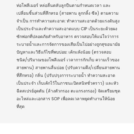
ท่อโพลีเมอร์ หล่อลื่นตลับลูกปืนตามกำหนดเวลา และ
เปลี่ยนชิ้นส่วนที่สึกหรอ (สายพาน ลูกกลิ้ง ซีล) ตามความ
จำเป็น การทำความสะอาด: ทำความสะอาดด้วยแรงดันสูง
เป็นประจำและทำความสะอาดแบบ CIP เป็นระยะด้วยผง
ซักฟอกที่ปลอดภัยสำหรับอาหาร ตรวจสอบให้แน่ใจว่าการ
ระบายน้ำและการจัดการของเสียเป็นไปอย่างถูกสุขอนามัย
ปัญหาและวิธีแก้ไขที่พบบ่อย: เค้กแห้งน้อย (ตรวจสอบ
ชนิด/ปริมาณของโพลีเมอร์ เวลาการกักเก็บ ความเร็วของ
สายพาน) สายพานลื่นบ่อย (ปรับความตึง/เปลี่ยนสายพาน
ที่สึกหรอ) กลิ่น (ปรับปรุงการระบายน้ำ ทำความสะอาด
เป็นประจำ เก็บเค้กไว้ในภาชนะปิดสนิทชั่วคราว) และหัว
ฉีดสเปรย์อุดตัน (ล้างตัวกรอง ตะแกรงกรอง) จัดเตรียมชุด
อะไหล่และเอกสาร SOP เพื่อลดเวลาหยุดทำงานให้น้อย
ที่สุด