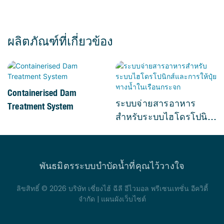
ผลิตภัณฑ์ที่เกี่ยวข้อง
Containerised Dam
ระบบจ่ายสารอาหาร
Treatment System
สำหรับระบบไฮโดรโปนิ
กส์และการให้ปุ๋ยทางน้ำ
ในเรือนกระจก
พันธมิตรระบบบำบัดน้ำที่คุณไว้วางใจ
ลิขสิทธิ์ © 2026 บริษัท เซี่ยงไฮ้ ฉีลี อีไวมอล พรีเซนเทชั่น อีควิตี้
จำกัด |
แผนผังเว็บไซต์