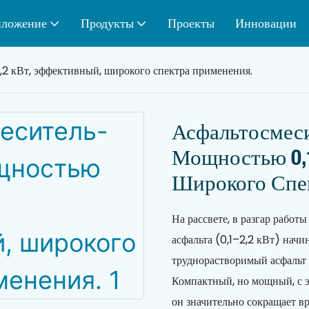
ложение
Продукты
Проекты
Инновации
2 кВт, эффективный, широкого спектра применения.
Асфальтосмес
Мощностью 0,1
Широкого Спе
На рассвете, в разгар рабо
асфальта (0,1–2,2 кВт) начин
труднорастворимый асфальт 
Компактный, но мощный, с 
он значительно сокращает в