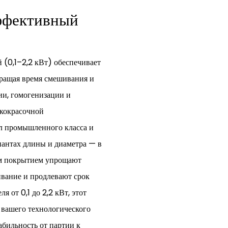
ффективный
 (0,1–2,2 кВт) обеспечивает
ращая время смешивания и
ии, гомогенизации и
акокрасочной
л промышленного класса и
антах длины и диаметра — в
им покрытием упрощают
ивание и продлевают срок
 от 0,1 до 2,2 кВт, этот
 вашего технологического
абильность от партии к