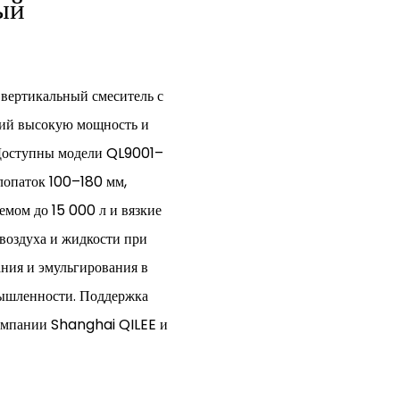
ый
 вертикальный смеситель с
щий высокую мощность и
Доступны модели QL9001–
опаток 100–180 мм,
мом до 15 000 л и вязкие
воздуха и жидкости при
ания и эмульгирования в
мышленности. Поддержка
компании Shanghai QILEE и