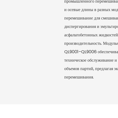
промышленного перемешиван
и осевые длины в разных мо
перемешивание для смешиван
диспергирования и эмульгиро
асфальтобетонных жидкостей
производительность. Модуль
QL9001–QL9006 обеспечивают
техническое обслуживание и
объемов партий, предлагая э
перемешивания.