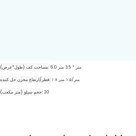
6.0 متر * 3.5 متر
مساحت کف (طول*عرض)
۱.۷ متر/۱.۵ متر
قطر/ارتفاع مخزن حل کننده
20
حجم سیلو (متر مکعب)