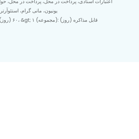
اعتبارات اسنادی، پرداخت در محل، پرداخت در محل، حوا
یونیون، مانی گرام، استئوآرت
۱-۱ (مجموعه): ۶۰ (روز)، &gt; ۱ (مجموعه): قابل مذاکره (روز)